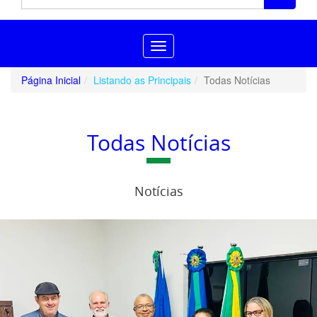
Toggle
navigation
Página Inicial
Listando as Principais
Todas Notícias
Todas Notícias
Notícias