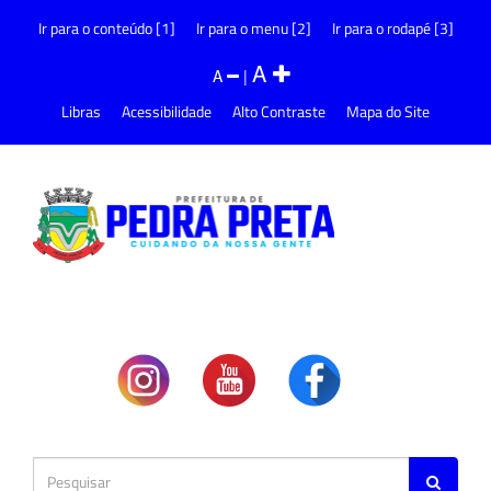
Ir para o conteúdo [1]
Ir para o menu [2]
Ir para o rodapé [3]
A
A
|
Libras
Acessibilidade
Alto Contraste
Mapa do Site