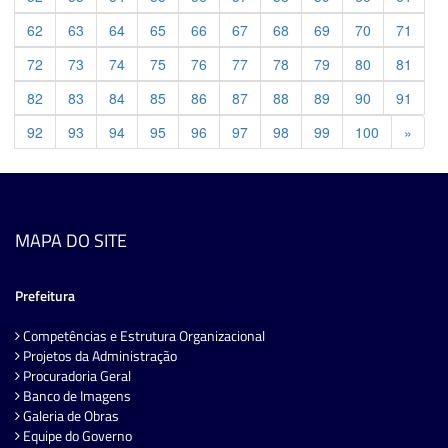
62
63
64
65
66
67
68
69
70
71
72
73
74
75
76
77
78
79
80
81
82
83
84
85
86
87
88
89
90
91
Previ
92
93
94
95
96
97
98
99
100
»
MAPA DO SITE
Prefeitura
Competências e Estrutura Organizacional
Projetos da Administração
Procuradoria Geral
Banco de Imagens
Galeria de Obras
Equipe do Governo