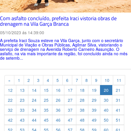
Com asfalto concluído, prefeita Iraci vistoria obras de
drenagem na Vila Garça Branca
05/10/2023 ás 14:39:00
A prefeita Iraci Souza esteve na Vila Garça, junto com o secretário
Municipal de Viação e Obras Públicas, Agilmar Silva, vistoriando o
serviço de drenagem na Avenida Roberto Carneiro Assunção. O
asfalto, na via mais importante da região, foi concluído ainda no mês
de setemb...
Previous
«
1
2
3
4
5
6
7
8
9
10
11
12
13
14
15
16
17
18
19
20
21
22
23
24
25
26
27
28
29
30
31
32
33
34
35
36
37
38
39
40
41
42
43
44
45
46
47
48
49
50
51
52
53
54
55
56
57
58
59
60
61