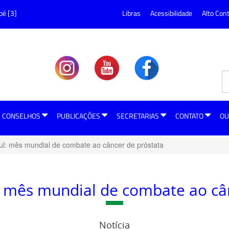
pé [3]
Libras
Acessibilidade
Alto Con
CONSELHOS
PUBLICAÇÕES
SECRETARIAS
CONTATO
OU
l: mês mundial de combate ao câncer de próstata
 mês mundial de combate ao cân
Notícia