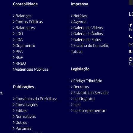
Contabilidade
Imprensa
L
Balanços
Notícias
Contas Públicas
Agenda
Balancetes
Galeria de Vídeos
P
LDO
Galeria de Áudios
LOA
Galeria de Fotos
Orçamento
Escolha do Conselho
PPA
Tutelar
RGF
RREO
De
Legislação
Audiências Públicas
Código Tributário
Publicações
Decretos
Estatuto do Servidor
ta
Convênios da Prefeitura
Lei Orgânica
Convocações
Leis
Editais
Lei Complementar
Normativas
Outros
Portarias