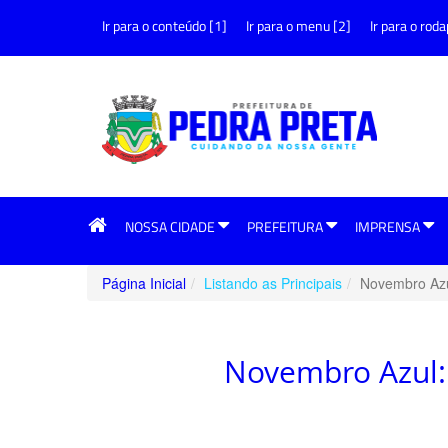
Ir para o conteúdo [1]
Ir para o menu [2]
Ir para o roda
NOSSA CIDADE
PREFEITURA
IMPRENSA
Página Inicial
Listando as Principais
Novembro Azu
Novembro Azul: