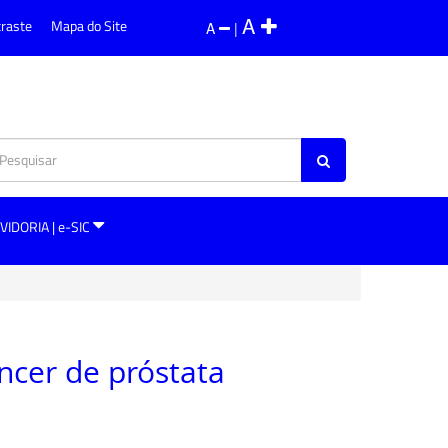
A
traste
Mapa do Site
A
|
VIDORIA | e-SIC
cer de próstata