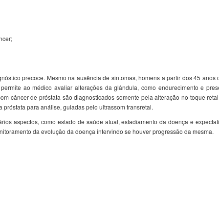
ncer;
agnóstico precoce. Mesmo na ausência de sintomas, homens a partir dos 45 anos c
ue permite ao médico avaliar alterações da glândula, como endurecimento e pr
com câncer de próstata são diagnosticados somente pela alteração no toque reta
 próstata para análise, guiadas pelo ultrassom transretal.
ários aspectos, como estado de saúde atual, estadiamento da doença e expectat
monitoramento da evolução da doença intervindo se houver progressão da mesma.