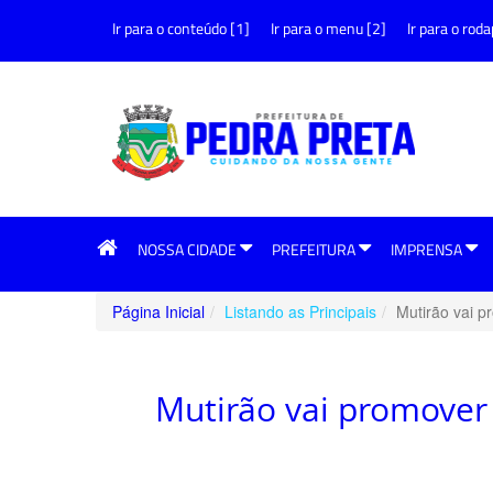
Ir para o conteúdo [1]
Ir para o menu [2]
Ir para o roda
NOSSA CIDADE
PREFEITURA
IMPRENSA
Página Inicial
Listando as Principais
Mutirão vai p
Mutirão vai promover 