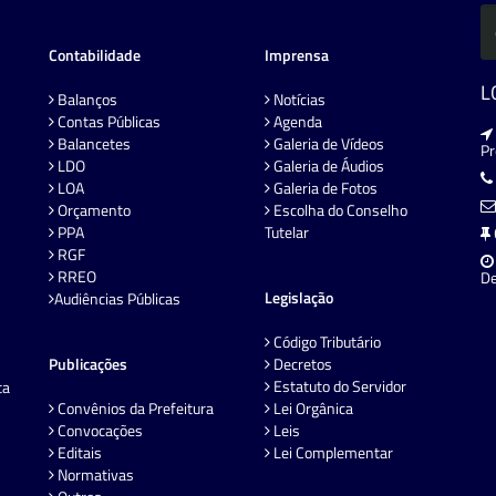
Contabilidade
Imprensa
L
Balanços
Notícias
Contas Públicas
Agenda
Balancetes
Galeria de Vídeos
P
LDO
Galeria de Áudios
LOA
Galeria de Fotos
Orçamento
Escolha do Conselho
PPA
Tutelar
RGF
RREO
De
Legislação
Audiências Públicas
Código Tributário
Publicações
Decretos
Estatuto do Servidor
ta
Convênios da Prefeitura
Lei Orgânica
Convocações
Leis
Editais
Lei Complementar
Normativas