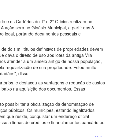
io e os Cartórios do 1º e 2º Ofícios realizam no
A ação será no Ginásio Municipal, a partir das 8
ao local, portando documentos pessoais e
de dois mil títulos definitivos de propriedades devem
dava o direito de uso aos lotes da antiga Vila
mos atender a um anseio antigo de nossa população,
a regularização de sua propriedade. Estou muito
dadãos”, disse.
artórios, e destacou as vantagens e redução de custos
o baixo na aquisição dos documentos. Essas
o possibilitar a oficialização da denominação de
viços públicos. Os munícipes, estando legalizados
 em que reside, conquistar um endereço oficial
cesso a linhas de créditos e financiamentos bancário ou