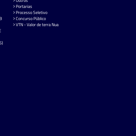
Outros
Portarias
Processo Seletivo
EB
Concurso Público
VTN - Valor de terra Nua
E
S)