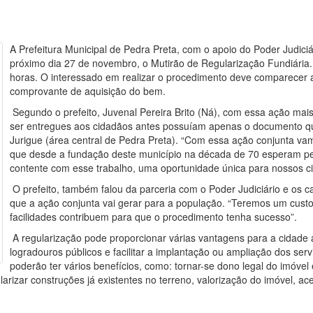
A Prefeitura Municipal de Pedra Preta, com o apoio do Poder Judiciár
próximo dia 27 de novembro, o Mutirão de Regularização Fundiária. 
horas. O interessado em realizar o procedimento deve comparecer 
comprovante de aquisição do bem.
Segundo o prefeito, Juvenal Pereira Brito (Ná), com essa ação mais 
ser entregues aos cidadãos antes possuíam apenas o documento que 
Jurigue (área central de Pedra Preta). “Com essa ação conjunta va
que desde a fundação deste município na década de 70 esperam pel
contente com esse trabalho, uma oportunidade única para nossos ci
O prefeito, também falou da parceria com o Poder Judiciário e os c
que a ação conjunta vai gerar para a população. “Teremos um cust
facilidades contribuem para que o procedimento tenha sucesso”.
A regularização pode proporcionar várias vantagens para a cidade a
logradouros públicos e facilitar a implantação ou ampliação dos ser
poderão ter vários benefícios, como: tornar-se dono legal do imóvel
ularizar construções já existentes no terreno, valorização do imóvel, a