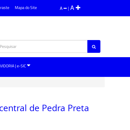
A
traste
Mapa do Site
A
|
VIDORIA | e-SIC
central de Pedra Preta