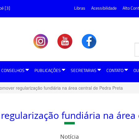
pé [3]
Libras
Acessibilidade
Alto Con
CONSELHOS
PUBLICAÇÕES
SECRETARIAS
CONTATO
OU
romover regularização fundiária na área central de Pedra Preta
regularização fundiária na área 
Notícia