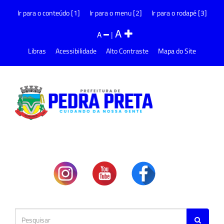
Ir para o conteúdo [1]
Ir para o menu [2]
Ir para o rodapé [3]
A
A
|
Libras
Acessibilidade
Alto Contraste
Mapa do Site