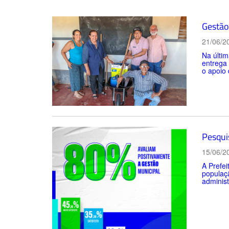
Gestão 
21/06/2
Na últim
entrega
o apoio 
Pesqui
15/06/2
A Prefei
populaçã
administ