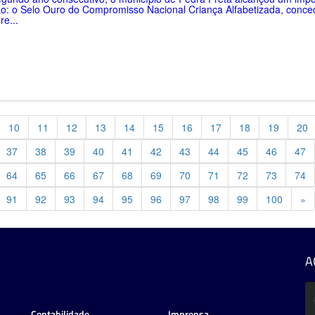
o: o Selo Ouro do Compromisso Nacional Criança Alfabetizada, conce
re...
10
11
12
13
14
15
16
17
18
19
20
37
38
39
40
41
42
43
44
45
46
47
64
65
66
67
68
69
70
71
72
73
74
Pr
91
92
93
94
95
96
97
98
99
100
»
A
Contabilidade
Imprensa