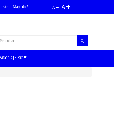
A
traste
Mapa do Site
A
|
VIDORIA | e-SIC