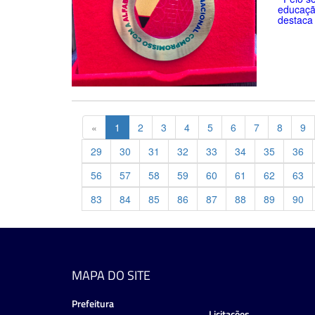
educaçã
destaca 
Previous
«
1
2
3
4
5
6
7
8
9
29
30
31
32
33
34
35
36
56
57
58
59
60
61
62
63
83
84
85
86
87
88
89
90
MAPA DO SITE
Prefeitura
Licitações