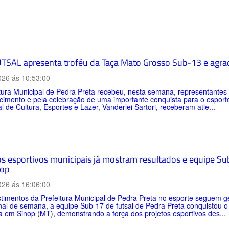
TSAL apresenta troféu da Taça Mato Grosso Sub-13 e agrad
026 ás 10:53:00
itura Municipal de Pedra Preta recebeu, nesta semana, representan
imento e pela celebração de uma importante conquista para o esporte d
l de Cultura, Esportes e Lazer, Vanderlei Sartori, receberam atle...
os esportivos municipais já mostram resultados e equipe Sub
op
026 ás 16:06:00
timentos da Prefeitura Municipal de Pedra Preta no esporte seguem ge
inal de semana, a equipe Sub-17 de futsal de Pedra Preta conquistou 
a em Sinop (MT), demonstrando a força dos projetos esportivos des...