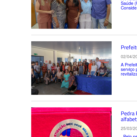
Saúde (U
Consider
Prefei
02/04/2
A Prefe
serviço 
revitali
Pedra 
alfabet
25/03/2
Pelo se