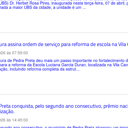
BS) Dr. Herbet Rosa Pires, inaugurada nesta terça-feira, 07 de abril,
ada a maior UBS da cidade, a unidade é um ...
tura assina ordem de serviço para reforma de escola na Vil
026 ás 07:59:00
itura de Pedra Preta deu mais um passo importante no fortalecimento
para a reforma da Escola Luciana Garcia Duran, localizada na Vila C
zação, incluindo reforma completa da estrut...
Preta conquista, pelo segundo ano consecutivo, prêmio nac
ização.
026 ás 14:45:00
gundo ano consecutivo, o município de Pedra Preta alcançou um impo