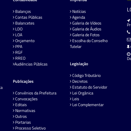
L
Balanços
Notícias
Contas Públicas
Agenda
Balancetes
Galeria de Vídeos
P
LDO
Galeria de Áudios
LOA
Galeria de Fotos
Orçamento
Escolha do Conselho
PPA
Tutelar
RGF
RREO
De
Legislação
Audiências Públicas
Código Tributário
Publicações
Decretos
Estatuto do Servidor
ta
Convênios da Prefeitura
Lei Orgânica
Convocações
Leis
Editais
Lei Complementar
Normativas
Outros
Portarias
Processo Seletivo