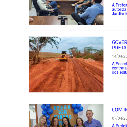
A Prefei
autoriza
Jardim 
GOVER
PRETA
14/04/2
A Secret
contrata
dos edit
COM I
07/04/2
A Prefei