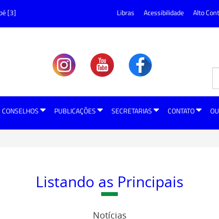
pé [3]
Libras
Acessibilidade
Alto Con
CONSELHOS
PUBLICAÇÕES
SECRETARIAS
CONTATO
OU
Listando as Principais
Notícias