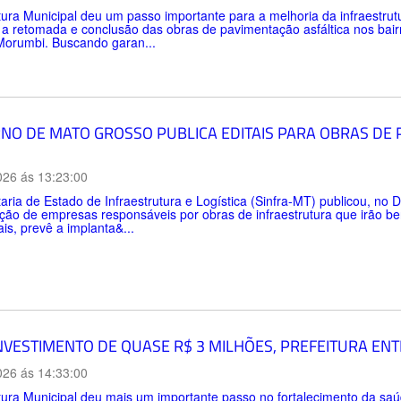
tura Municipal deu um passo importante para a melhoria da infraestru
 a retomada e conclusão das obras de pavimentação asfáltica nos bai
Morumbi. Buscando garan...
NO DE MATO GROSSO PUBLICA EDITAIS PARA OBRAS DE
026 ás 13:23:00
aria de Estado de Infraestrutura e Logística (Sinfra-MT) publicou, no Di
ção de empresas responsáveis por obras de infraestrutura que irão be
ais, prevê a implanta&...
NVESTIMENTO DE QUASE R$ 3 MILHÕES, PREFEITURA EN
026 ás 14:33:00
tura Municipal deu mais um importante passo no fortalecimento da sa