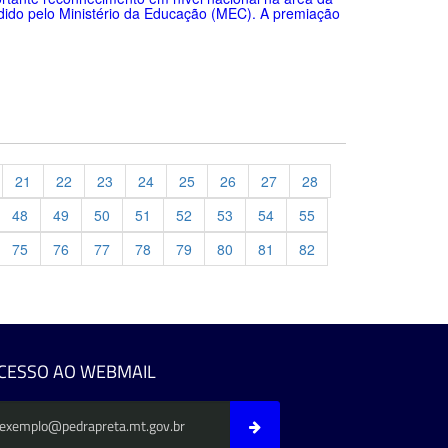
dido pelo Ministério da Educação (MEC). A premiação
21
22
23
24
25
26
27
28
48
49
50
51
52
53
54
55
75
76
77
78
79
80
81
82
evious
CESSO AO WEBMAIL