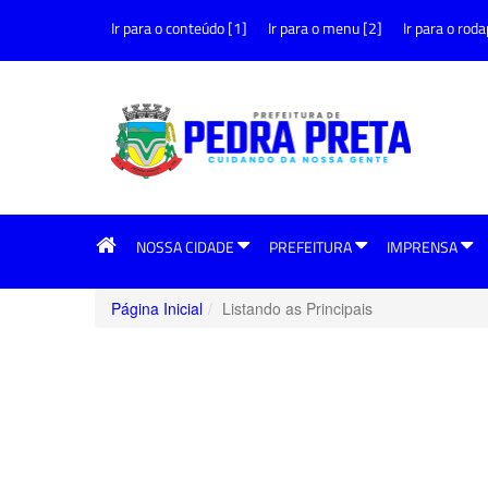
Ir para o conteúdo [1]
Ir para o menu [2]
Ir para o roda
NOSSA CIDADE
PREFEITURA
IMPRENSA
Página Inicial
Listando as Principais