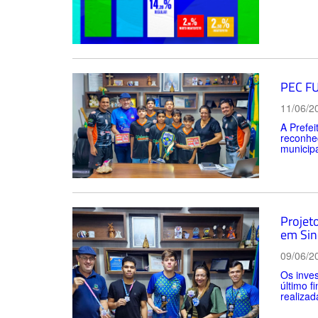
PEC FU
11/06/2
A Prefe
reconhec
municipa
Projet
em Sin
09/06/2
Os inves
último f
realizad