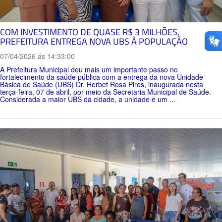
COM INVESTIMENTO DE QUASE R$ 3 MILHÕES,
PREFEITURA ENTREGA NOVA UBS À POPULAÇÃO
07/04/2026 ás 14:33:00
A Prefeitura Municipal deu mais um importante passo no
fortalecimento da saúde pública com a entrega da nova Unidade
Básica de Saúde (UBS) Dr. Herbet Rosa Pires, inaugurada nesta
terça-feira, 07 de abril, por meio da Secretaria Municipal de Saúde.
Considerada a maior UBS da cidade, a unidade é um ...