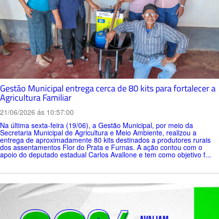
Gestão Municipal entrega cerca de 80 kits para fortalecer a
Agricultura Familiar
21/06/2026 ás 10:57:00
Na última sexta-feira (19/06), a Gestão Municipal, por meio da
Secretaria Municipal de Agricultura e Meio Ambiente, realizou a
entrega de aproximadamente 80 kits destinados a produtores rurais
dos assentamentos Flor do Prata e Furnas. A ação contou com o
apoio do deputado estadual Carlos Avallone e tem como objetivo f...