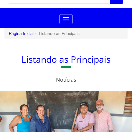
Toggle
navigation
Página Inicial
Listando as Principais
Listando as Principais
Notícias