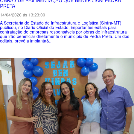
OBRAS DE PAVIMENTAÇÃO QUE BENEFICIAM PEDRA
PRETA
14/04/2026 ás 13:23:00
A Secretaria de Estado de Infraestrutura e Logística (Sinfra-MT)
publicou, no Diário Oficial do Estado, importantes editais para
contratação de empresas responsáveis por obras de infraestrutura
que irão beneficiar diretamente o município de Pedra Preta. Um dos
editais, prevê a implanta&...