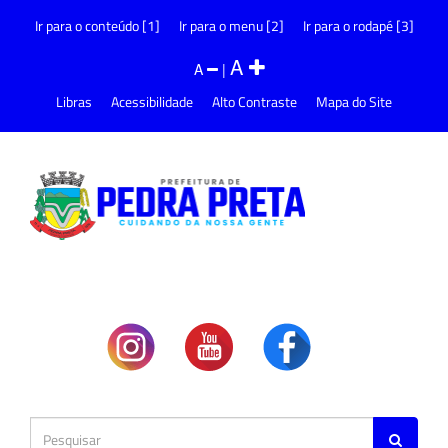
Ir para o conteúdo [1]
Ir para o menu [2]
Ir para o rodapé [3]
A
A
|
Libras
Acessibilidade
Alto Contraste
Mapa do Site