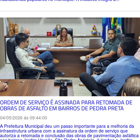
ORDEM DE SERVIÇO É ASSINADA PARA RETOMADA DE
OBRAS DE ASFALTO EM BAIRROS DE PEDRA PRETA
04/05/2026 ás 09:44:00
A Prefeitura Municipal deu um passo importante para a melhoria da
infraestrutura urbana com a assinatura da ordem de serviço que
autoriza a retomada e conclusão das obras de pavimentação asfáltica
nos bairros Jardim Urupês, São Pedro Apóstolo, 3 Irmãos e Jardim