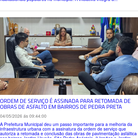
ORDEM DE SERVIÇO É ASSINADA PARA RETOMADA DE
OBRAS DE ASFALTO EM BAIRROS DE PEDRA PRETA
04/05/2026 ás 09:44:00
A Prefeitura Municipal deu um passo importante para a melhoria da
infraestrutura urbana com a assinatura da ordem de serviço que
autoriza a retomada e conclusão das obras de pavimentação asfáltica
nos bairros Jardim Urupês, São Pedro Apóstolo, 3 Irmãos e Jardim