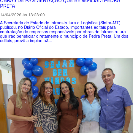
OBRAS DE PAVIMENTAÇÃO QUE BENEFICIAM PEDRA
PRETA
14/04/2026 ás 13:23:00
A Secretaria de Estado de Infraestrutura e Logística (Sinfra-MT)
publicou, no Diário Oficial do Estado, importantes editais para
contratação de empresas responsáveis por obras de infraestrutura
que irão beneficiar diretamente o município de Pedra Preta. Um dos
editais, prevê a implanta&...