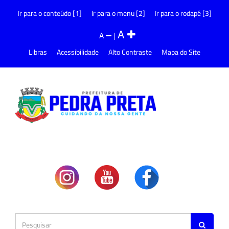
Ir para o conteúdo [1]
Ir para o menu [2]
Ir para o rodapé [3]
A
A
|
Libras
Acessibilidade
Alto Contraste
Mapa do Site