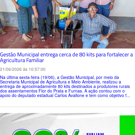
Gestão Municipal entrega cerca de 80 kits para fortalecer a
Agricultura Familiar
21/06/2026 ás 10:57:00
Na última sexta-feira (19/06), a Gestão Municipal, por meio da
Secretaria Municipal de Agricultura e Meio Ambiente, realizou a
entrega de aproximadamente 80 kits destinados a produtores rurais
dos assentamentos Flor do Prata e Furnas. A ação contou com o
apoio do deputado estadual Carlos Avallone e tem como objetivo f...