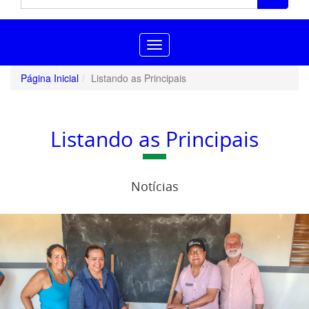
Toggle
navigation
Página Inicial
Listando as Principais
Listando as Principais
Notícias