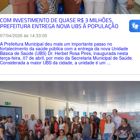
COM INVESTIMENTO DE QUASE R$ 3 MILHÕES,
PREFEITURA ENTREGA NOVA UBS À POPULAÇÃO
07/04/2026 ás 14:33:00
A Prefeitura Municipal deu mais um importante passo no
fortalecimento da saúde pública com a entrega da nova Unidade
Básica de Saúde (UBS) Dr. Herbet Rosa Pires, inaugurada nesta
terça-feira, 07 de abril, por meio da Secretaria Municipal de Saúde.
Considerada a maior UBS da cidade, a unidade é um ...