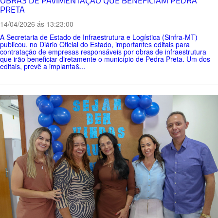
OBRAS DE PAVIMENTAÇÃO QUE BENEFICIAM PEDRA
PRETA
14/04/2026 ás 13:23:00
A Secretaria de Estado de Infraestrutura e Logística (Sinfra-MT)
publicou, no Diário Oficial do Estado, importantes editais para
contratação de empresas responsáveis por obras de infraestrutura
que irão beneficiar diretamente o município de Pedra Preta. Um dos
editais, prevê a implanta&...