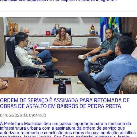
ORDEM DE SERVIÇO É ASSINADA PARA RETOMADA DE
OBRAS DE ASFALTO EM BAIRROS DE PEDRA PRETA
04/05/2026 ás 09:44:00
A Prefeitura Municipal deu um passo importante para a melhoria da
infraestrutura urbana com a assinatura da ordem de serviço que
autoriza a retomada e conclusão das obras de pavimentação asfáltica
nos bairros Jardim Urupês, São Pedro Apóstolo, 3 Irmãos e Jardim