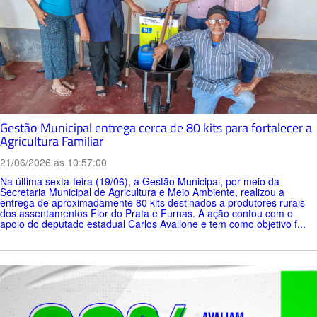
Gestão Municipal entrega cerca de 80 kits para fortalecer a
Agricultura Familiar
21/06/2026 ás 10:57:00
Na última sexta-feira (19/06), a Gestão Municipal, por meio da
Secretaria Municipal de Agricultura e Meio Ambiente, realizou a
entrega de aproximadamente 80 kits destinados a produtores rurais
dos assentamentos Flor do Prata e Furnas. A ação contou com o
apoio do deputado estadual Carlos Avallone e tem como objetivo f...