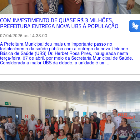
COM INVESTIMENTO DE QUASE R$ 3 MILHÕES,
PREFEITURA ENTREGA NOVA UBS À POPULAÇÃO
07/04/2026 ás 14:33:00
A Prefeitura Municipal deu mais um importante passo no
fortalecimento da saúde pública com a entrega da nova Unidade
Básica de Saúde (UBS) Dr. Herbet Rosa Pires, inaugurada nesta
terça-feira, 07 de abril, por meio da Secretaria Municipal de Saúde.
Considerada a maior UBS da cidade, a unidade é um ...