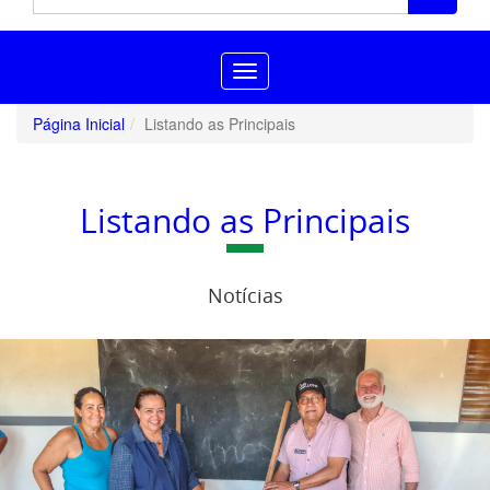
Toggle
navigation
Página Inicial
Listando as Principais
Listando as Principais
Notícias