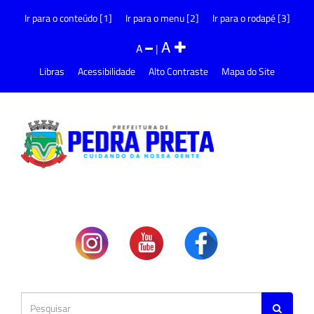
Ir para o conteúdo [1]
Ir para o menu [2]
Ir para o rodapé [3]
A
A
|
Libras
Acessibilidade
Alto Contraste
Mapa do Site