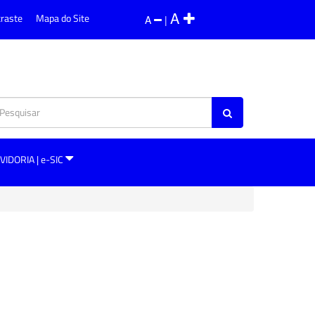
A
traste
Mapa do Site
A
|
VIDORIA | e-SIC