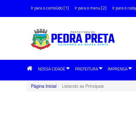
Ir para o conteúdo [1]
Ir para o menu [2]
Ir para o roda
NOSSA CIDADE
PREFEITURA
IMPRENSA
Página Inicial
Listando as Principais