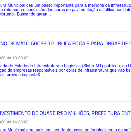
tura Municipal deu um passo importante para a melhoria da infraestru
 a retomada e conclusão das obras de pavimentação asfáltica nos bai
Morumbi. Buscando garan...
NO DE MATO GROSSO PUBLICA EDITAIS PARA OBRAS DE
026 ás 13:23:00
aria de Estado de Infraestrutura e Logística (Sinfra-MT) publicou, no Di
ção de empresas responsáveis por obras de infraestrutura que irão be
ais, prevê a implanta&...
NVESTIMENTO DE QUASE R$ 3 MILHÕES, PREFEITURA EN
026 ás 14:33:00
tura Municipal deu mais um importante passo no fortalecimento da sa