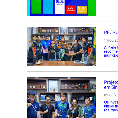
PEC FU
11/06/2
A Prefe
reconhec
municipa
Projet
em Sin
09/06/2
Os inves
último f
realizad