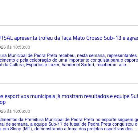
TSAL apresenta troféu da Taça Mato Grosso Sub-13 e agrad
026 ás 10:53:00
itura Municipal de Pedra Preta recebeu, nesta semana, representan
imento e pela celebração de uma importante conquista para o esporte d
l de Cultura, Esportes e Lazer, Vanderlei Sartori, receberam atle...
os esportivos municipais já mostram resultados e equipe Sub
op
026 ás 16:06:00
timentos da Prefeitura Municipal de Pedra Preta no esporte seguem ge
inal de semana, a equipe Sub-17 de futsal de Pedra Preta conquistou 
a em Sinop (MT), demonstrando a força dos projetos esportivos des...