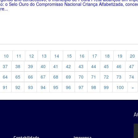
o: o Selo Ouro do Compromisso Nacional Criança Alfabetizada, conce
re...
10
11
12
13
14
15
16
17
18
19
20
37
38
39
40
41
42
43
44
45
46
47
64
65
66
67
68
69
70
71
72
73
74
Pr
91
92
93
94
95
96
97
98
99
100
»
A
Contabilidade
Imprensa