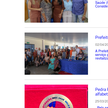
Saúde (U
Consider
Prefei
02/04/2
A Prefe
serviço 
revitali
Pedra 
alfabet
25/03/2
Pelo se