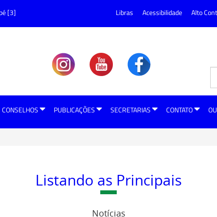
pé [3]
Libras
Acessibilidade
Alto Con
CONSELHOS
PUBLICAÇÕES
SECRETARIAS
CONTATO
OU
Listando as Principais
Notícias