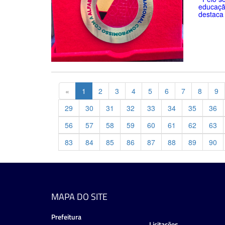
educaçã
destaca 
Previous
«
1
2
3
4
5
6
7
8
9
29
30
31
32
33
34
35
36
56
57
58
59
60
61
62
63
83
84
85
86
87
88
89
90
MAPA DO SITE
Prefeitura
Licitações