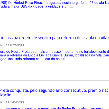
BS) Dr. Herbet Rosa Pires, inaugurada nesta terça-feira, 07 de abril,
ada a maior UBS da cidade, a unidade é um ...
tura assina ordem de serviço para reforma de escola na Vil
026 ás 07:59:00
itura de Pedra Preta deu mais um passo importante no fortalecimento
para a reforma da Escola Luciana Garcia Duran, localizada na Vila C
zação, incluindo reforma completa da estrut...
Preta conquista, pelo segundo ano consecutivo, prêmio nac
ização.
026 ás 14:45:00
gundo ano consecutivo, o município de Pedra Preta alcançou um impo