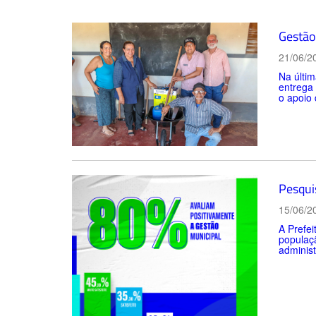
Gestão 
21/06/2
Na últim
entrega
o apoio 
Pesqui
15/06/2
A Prefei
populaçã
administ