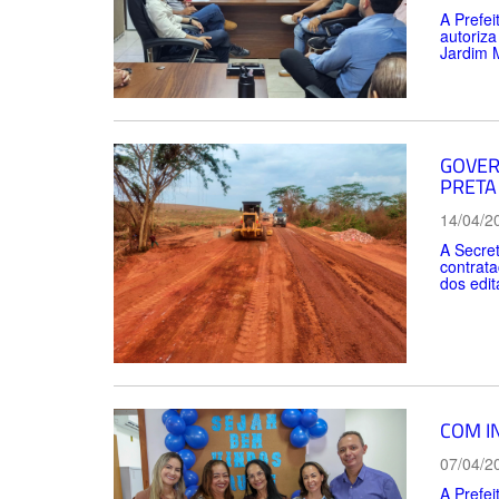
A Prefei
autoriza
Jardim 
GOVER
PRETA
14/04/2
A Secret
contrata
dos edit
COM I
07/04/2
A Prefei