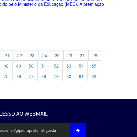
dido pelo Ministério da Educação (MEC). A premiação
21
22
23
24
25
26
27
28
48
49
50
51
52
53
54
55
75
76
77
78
79
80
81
82
evious
CESSO AO WEBMAIL