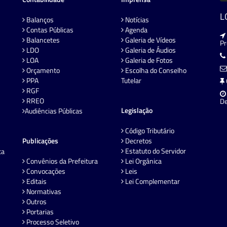
L
Balanços
Notícias
Contas Públicas
Agenda
Balancetes
Galeria de Vídeos
P
LDO
Galeria de Áudios
LOA
Galeria de Fotos
Orçamento
Escolha do Conselho
PPA
Tutelar
RGF
RREO
De
Legislação
Audiências Públicas
Código Tributário
Publicações
Decretos
Estatuto do Servidor
ta
Convênios da Prefeitura
Lei Orgânica
Convocações
Leis
Editais
Lei Complementar
Normativas
Outros
Portarias
Processo Seletivo