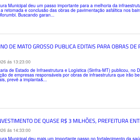
tura Municipal deu um passo importante para a melhoria da infraestru
 a retomada e conclusão das obras de pavimentação asfáltica nos bai
Morumbi. Buscando garan...
NO DE MATO GROSSO PUBLICA EDITAIS PARA OBRAS DE
026 ás 13:23:00
aria de Estado de Infraestrutura e Logística (Sinfra-MT) publicou, no Di
ção de empresas responsáveis por obras de infraestrutura que irão be
ais, prevê a implanta&...
NVESTIMENTO DE QUASE R$ 3 MILHÕES, PREFEITURA EN
026 ás 14:33:00
tura Municipal deu mais um importante passo no fortalecimento da sa