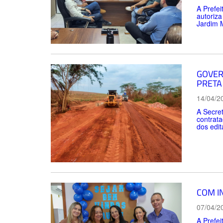
A Prefei
autoriza
Jardim 
GOVER
PRETA
14/04/2
A Secret
contrata
dos edit
COM I
07/04/2
A Prefei