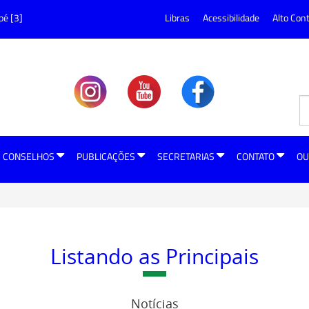
pé [3]
Libras
Acessibilidade
Alto Con
CONSELHOS
PUBLICAÇÕES
SECRETARIAS
CONTATO
OU
Listando as Principais
Notícias