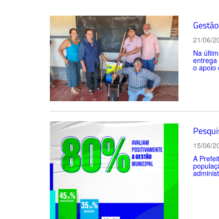
Gestão 
21/06/2
Na últim
entrega
o apoio 
Pesqui
15/06/2
A Prefei
populaçã
administ