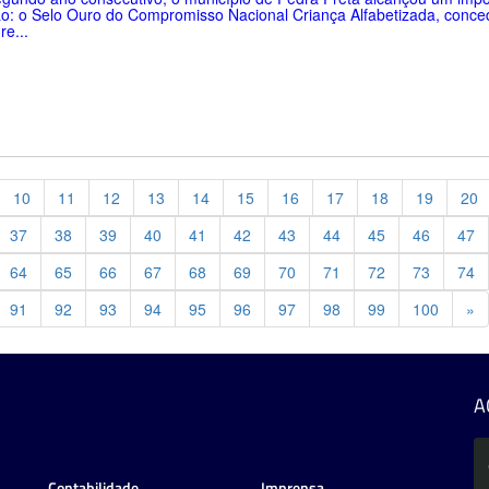
o: o Selo Ouro do Compromisso Nacional Criança Alfabetizada, conce
re...
10
11
12
13
14
15
16
17
18
19
20
37
38
39
40
41
42
43
44
45
46
47
64
65
66
67
68
69
70
71
72
73
74
Pr
91
92
93
94
95
96
97
98
99
100
»
A
Contabilidade
Imprensa