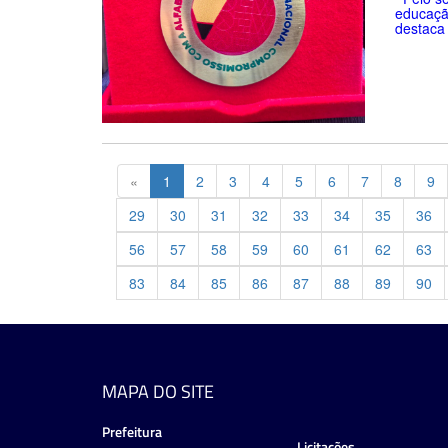
educaçã
destaca 
Previous
«
1
2
3
4
5
6
7
8
9
29
30
31
32
33
34
35
36
56
57
58
59
60
61
62
63
83
84
85
86
87
88
89
90
MAPA DO SITE
Prefeitura
Licitações