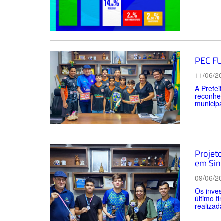
PEC FU
11/06/2
A Prefe
reconhec
municipa
Projet
em Sin
09/06/2
Os inves
último f
realizad