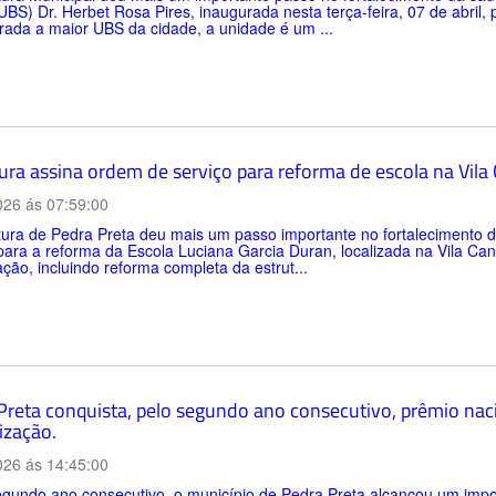
BS) Dr. Herbet Rosa Pires, inaugurada nesta terça-feira, 07 de abril,
ada a maior UBS da cidade, a unidade é um ...
tura assina ordem de serviço para reforma de escola na Vil
026 ás 07:59:00
itura de Pedra Preta deu mais um passo importante no fortalecimento
para a reforma da Escola Luciana Garcia Duran, localizada na Vila C
zação, incluindo reforma completa da estrut...
Preta conquista, pelo segundo ano consecutivo, prêmio nac
ização.
026 ás 14:45:00
gundo ano consecutivo, o município de Pedra Preta alcançou um impo