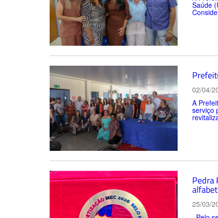
Saúde (U
Consider
Prefei
02/04/2
A Prefe
serviço 
revitali
Pedra 
alfabet
25/03/2
Pelo se