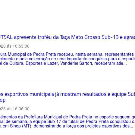
TSAL apresenta troféu da Taça Mato Grosso Sub-13 e agrad
026 ás 10:53:00
itura Municipal de Pedra Preta recebeu, nesta semana, representan
imento e pela celebração de uma importante conquista para o esporte d
l de Cultura, Esportes e Lazer, Vanderlei Sartori, receberam atle...
os esportivos municipais já mostram resultados e equipe Sub
op
026 ás 16:06:00
timentos da Prefeitura Municipal de Pedra Preta no esporte seguem ge
inal de semana, a equipe Sub-17 de futsal de Pedra Preta conquistou 
a em Sinop (MT), demonstrando a força dos projetos esportivos des...