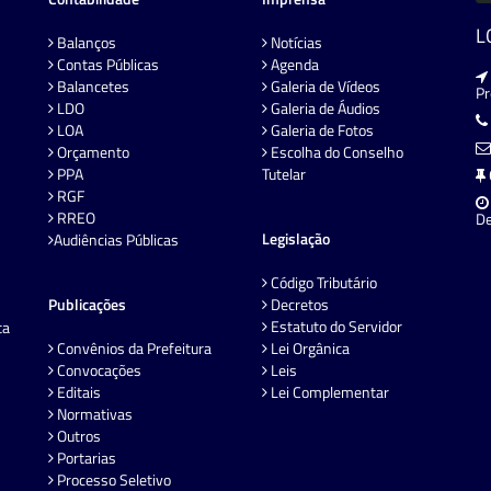
L
Balanços
Notícias
Contas Públicas
Agenda
Balancetes
Galeria de Vídeos
P
LDO
Galeria de Áudios
LOA
Galeria de Fotos
Orçamento
Escolha do Conselho
PPA
Tutelar
RGF
RREO
De
Legislação
Audiências Públicas
Código Tributário
Publicações
Decretos
Estatuto do Servidor
ta
Convênios da Prefeitura
Lei Orgânica
Convocações
Leis
Editais
Lei Complementar
Normativas
Outros
Portarias
Processo Seletivo