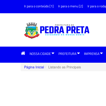
Ir para o conteúdo [1]
Ir para o menu [2]
Ir para o roda
NOSSA CIDADE
PREFEITURA
IMPRENSA
Página Inicial
Listando as Principais