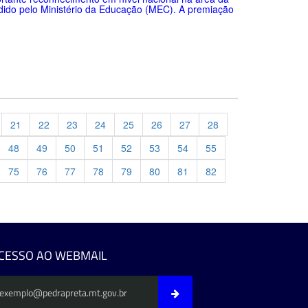
dido pelo Ministério da Educação (MEC). A premiação
21
22
23
24
25
26
27
28
48
49
50
51
52
53
54
55
75
76
77
78
79
80
81
82
evious
CESSO AO WEBMAIL