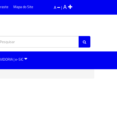
A
traste
Mapa do Site
A
|
VIDORIA | e-SIC