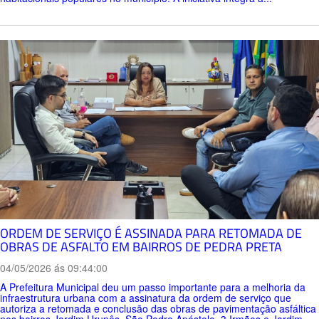
ORDEM DE SERVIÇO É ASSINADA PARA RETOMADA DE
OBRAS DE ASFALTO EM BAIRROS DE PEDRA PRETA
04/05/2026 ás 09:44:00
A Prefeitura Municipal deu um passo importante para a melhoria da
infraestrutura urbana com a assinatura da ordem de serviço que
autoriza a retomada e conclusão das obras de pavimentação asfáltica
nos bairros Jardim Urupês, São Pedro Apóstolo, 3 Irmãos e Jardim