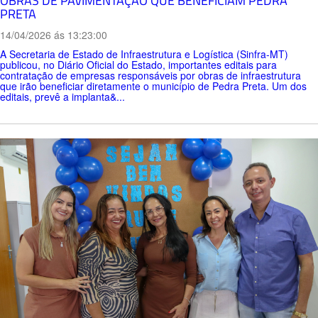
OBRAS DE PAVIMENTAÇÃO QUE BENEFICIAM PEDRA
PRETA
14/04/2026 ás 13:23:00
A Secretaria de Estado de Infraestrutura e Logística (Sinfra-MT)
publicou, no Diário Oficial do Estado, importantes editais para
contratação de empresas responsáveis por obras de infraestrutura
que irão beneficiar diretamente o município de Pedra Preta. Um dos
editais, prevê a implanta&...