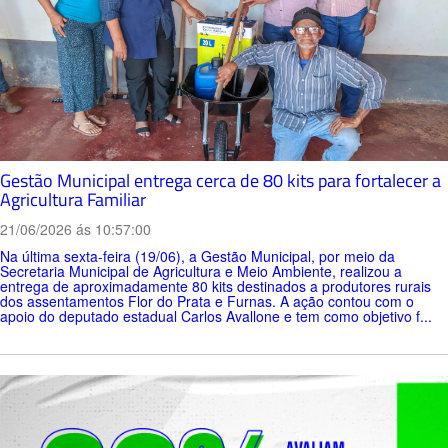
Gestão Municipal entrega cerca de 80 kits para fortalecer a
Agricultura Familiar
21/06/2026 ás 10:57:00
Na última sexta-feira (19/06), a Gestão Municipal, por meio da
Secretaria Municipal de Agricultura e Meio Ambiente, realizou a
entrega de aproximadamente 80 kits destinados a produtores rurais
dos assentamentos Flor do Prata e Furnas. A ação contou com o
apoio do deputado estadual Carlos Avallone e tem como objetivo f...