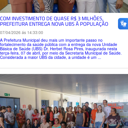
COM INVESTIMENTO DE QUASE R$ 3 MILHÕES,
PREFEITURA ENTREGA NOVA UBS À POPULAÇÃO
07/04/2026 ás 14:33:00
A Prefeitura Municipal deu mais um importante passo no
fortalecimento da saúde pública com a entrega da nova Unidade
Básica de Saúde (UBS) Dr. Herbet Rosa Pires, inaugurada nesta
terça-feira, 07 de abril, por meio da Secretaria Municipal de Saúde.
Considerada a maior UBS da cidade, a unidade é um ...