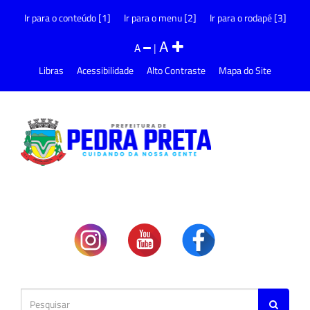
Ir para o conteúdo [1]
Ir para o menu [2]
Ir para o rodapé [3]
A
A
|
Libras
Acessibilidade
Alto Contraste
Mapa do Site