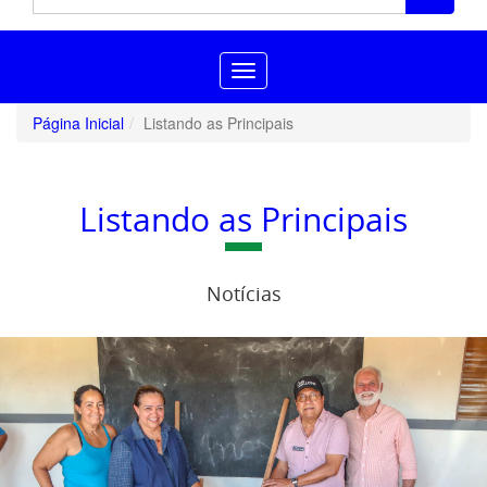
Toggle
navigation
Página Inicial
Listando as Principais
Listando as Principais
Notícias