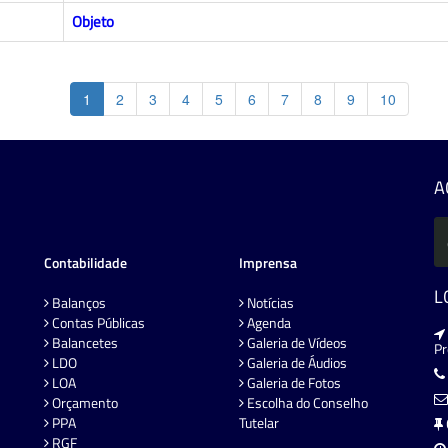
Objeto
1
2
3
4
5
6
7
8
9
10
A
Contabilidade
Imprensa
L
Balanços
Notícias
Contas Públicas
Agenda
Balancetes
Galeria de Vídeos
P
LDO
Galeria de Áudios
LOA
Galeria de Fotos
Orçamento
Escolha do Conselho
PPA
Tutelar
RGF