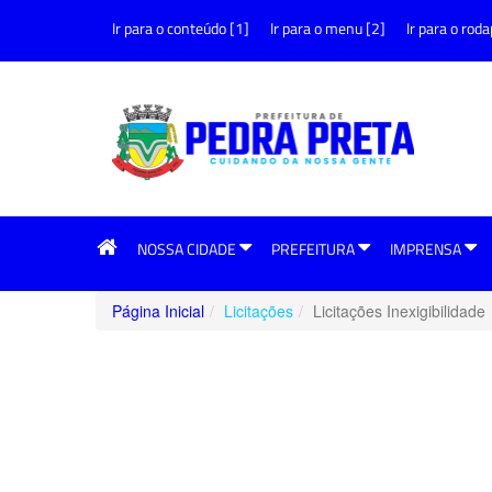
Ir para o conteúdo [1]
Ir para o menu [2]
Ir para o roda
NOSSA CIDADE
PREFEITURA
IMPRENSA
Página Inicial
Licitações
Licitações Inexigibilidade