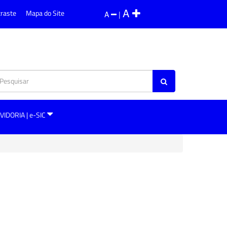
A
traste
Mapa do Site
A
|
VIDORIA | e-SIC