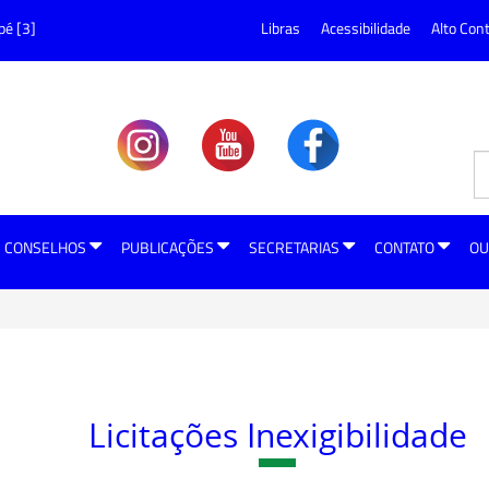
pé [3]
Libras
Acessibilidade
Alto Con
CONSELHOS
PUBLICAÇÕES
SECRETARIAS
CONTATO
OU
Licitações Inexigibilidade