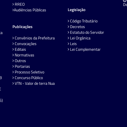
RREO
De
Legislação
Audiências Públicas
Código Tributário
Publicações
Decretos
Estatuto do Servidor
ta
Convênios da Prefeitura
Lei Orgânica
Convocações
Leis
Editais
Lei Complementar
Normativas
Outros
Portarias
Processo Seletivo
EB
Concurso Público
VTN - Valor de terra Nua
E
S)