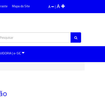
A
traste
Mapa do Site
A
|
VIDORIA | e-SIC
ção