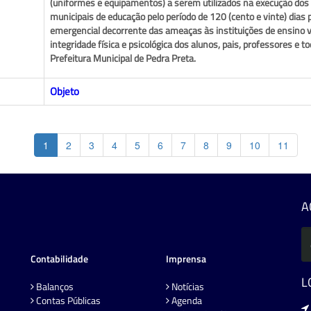
(uniformes e equipamentos) a serem utilizados na execução dos
municipais de educação pelo período de 120 (cento e vinte) dia
emergencial decorrente das ameaças às instituições de ensino 
integridade física e psicológica dos alunos, pais, professores e 
Prefeitura Municipal de Pedra Preta.
Objeto
1
2
3
4
5
6
7
8
9
10
11
A
Contabilidade
Imprensa
L
Balanços
Notícias
Contas Públicas
Agenda