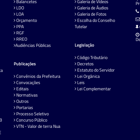
Balancetes
Galeria de Vídeos
P
LDO
Galeria de Áudios
LOA
Galeria de Fotos
Orçamento
Escolha do Conselho
PPA
Tutelar
RGF
RREO
De
Legislação
Audiências Públicas
Código Tributário
Publicações
Decretos
Estatuto do Servidor
ta
Convênios da Prefeitura
Lei Orgânica
Convocações
Leis
Editais
Lei Complementar
Normativas
Outros
Portarias
Processo Seletivo
EB
Concurso Público
VTN - Valor de terra Nua
E