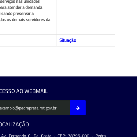
 serviços nas unidades
s para atender a demanda
visando preservar a
todos os demais servidores da
Situação
CESSO AO WEBMAIL
OCALIZAÇÃO
Av. Fernando C. Da Costa - CEP: 78795-000 - Pedra