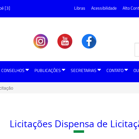
pé [3]
Libras
Acessibilidade
Alto Con
CONSELHOS
PUBLICAÇÕES
SECRETARIAS
CONTATO
OU
citação
Licitações Dispensa de Licita