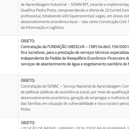
de Aprendizagem Industrial – SENAI/MT, visando a implementa
Qualifica Pedra Preta, compreendendo a oferta de 20 (vinte) tur
profissional, totalizando 400 (quatrocentas) vagas, em áreas est
desenvolvimento econômico local – tais como Construção Civil, 
da Informação e Logística
OBJETO:
Contratação da FUNDAÇÃO UNISELVA – CNPJ 04.845.150/0001-57
fins lucrativos, para a prestação de serviços técnicos especializ
independente do Pedido de Reequilíbrio Econômico-Financeiro d
serviços de abastecimento de água e esgotamento sanitário do 
OBJETO:
Contratação do SENAC – Serviço Nacional de Aprendizagem Com
de políticas públicas de assistência social, por meio de qualificaç
desenvolvimento econômico, geração de empregos e melhoria da 
das famílias em situação de vulnerabilidade e risco social e pess
Preta.
OBJETO:
LOCAÇÃO DE IMOVEL URBANO LOCALIZADO NA RUA PARANÁ, S/