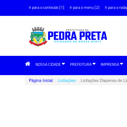
Ir para o conteúdo [1]
Ir para o menu [2]
Ir para o roda
NOSSA CIDADE
PREFEITURA
IMPRENSA
Página Inicial
Licitações
Licitações Dispensa de Li