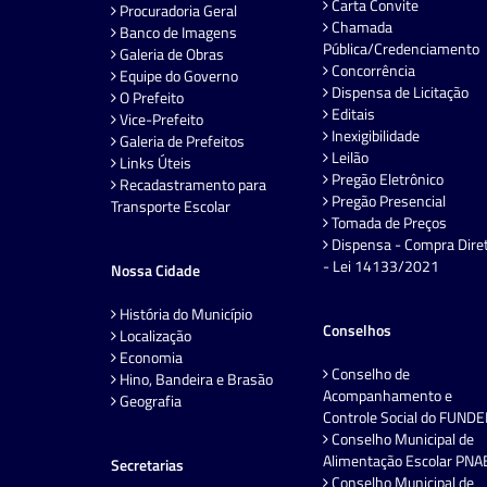
Carta Convite
Procuradoria Geral
Chamada
Banco de Imagens
Pública/Credenciamento
Galeria de Obras
Concorrência
Equipe do Governo
Dispensa de Licitação
O Prefeito
Editais
Vice-Prefeito
Inexigibilidade
Galeria de Prefeitos
Leilão
Links Úteis
Pregão Eletrônico
Recadastramento para
Pregão Presencial
Transporte Escolar
Tomada de Preços
Dispensa - Compra Dire
- Lei 14133/2021
Nossa Cidade
História do Município
Conselhos
Localização
Economia
Conselho de
Hino, Bandeira e Brasão
Acompanhamento e
Geografia
Controle Social do FUND
Conselho Municipal de
Alimentação Escolar PNA
Secretarias
Conselho Municipal de