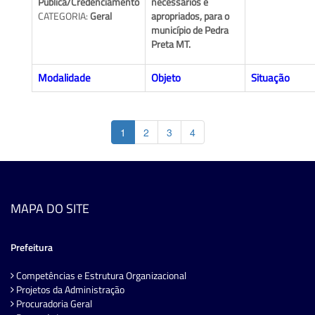
Pública/Credenciamento
necessários e
CATEGORIA:
Geral
apropriados, para o
município de Pedra
Preta MT.
Modalidade
Objeto
Situação
1
2
3
4
MAPA DO SITE
Prefeitura
Competências e Estrutura Organizacional
Projetos da Administração
Procuradoria Geral