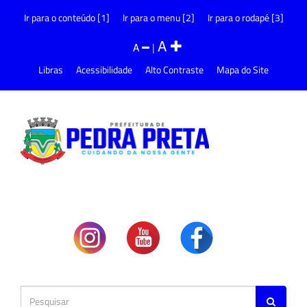
Ir para o conteúdo [1]
Ir para o menu [2]
Ir para o rodapé [3]
A
A
|
Libras
Acessibilidade
Alto Contraste
Mapa do Site