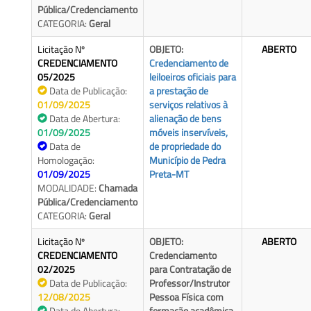
Pública/Credenciamento
CATEGORIA:
Geral
Licitação Nº
OBJETO:
ABERTO
CREDENCIAMENTO
Credenciamento de
05/2025
leiloeiros oficiais para
Data de Publicação:
a prestação de
01/09/2025
serviços relativos à
Data de Abertura:
alienação de bens
01/09/2025
móveis inservíveis,
Data de
de propriedade do
Homologação:
Município de Pedra
01/09/2025
Preta-MT
MODALIDADE:
Chamada
Pública/Credenciamento
CATEGORIA:
Geral
Licitação Nº
OBJETO:
ABERTO
CREDENCIAMENTO
Credenciamento
02/2025
para Contratação de
Data de Publicação:
Professor/Instrutor
12/08/2025
Pessoa Física com
Data de Abertura:
formação acadêmica,