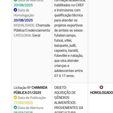
20/08/2025
habilitados no CREF
Data de
e Instrutores com
Homologação:
qualificação técnica
20/08/2025
para atender os
MODALIDADE:
Chamada
projetos esportivos
Pública/Credenciamento
de ambos os sexos:
CATEGORIA:
Geral
futebol campo,
futsal, vôlei,
basquete, judô,
capoeira, karatê,
futevôlei e natação,
que visa atender
crianças e
adolescentes entre
07 à 17 anos.
Licitação Nº
CHAMADA
OBJETO:
PÚBLICA 01/2025
AQUISIÇÃO DE
HOMOLOGADO
Data de Publicação:
GÊNEROS
11/02/2025
ALIMENTÍCIOS
Data de Abertura:
PROVENIENTES DA
05/03/2025
AGRICULTURA