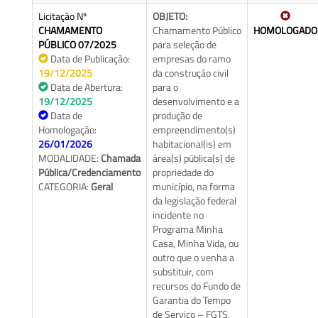
Licitação Nº
OBJETO:
CHAMAMENTO
Chamamento Público
HOMOLOGADO
PÚBLICO 07/2025
para seleção de
Data de Publicação:
empresas do ramo
19/12/2025
da construção civil
Data de Abertura:
para o
19/12/2025
desenvolvimento e a
Data de
produção de
Homologação:
empreendimento(s)
26/01/2026
habitacional(is) em
MODALIDADE:
Chamada
área(s) pública(s) de
Pública/Credenciamento
propriedade do
CATEGORIA:
Geral
município, na forma
da legislação federal
incidente no
Programa Minha
Casa, Minha Vida, ou
outro que o venha a
substituir, com
recursos do Fundo de
Garantia do Tempo
de Serviço – FGTS,