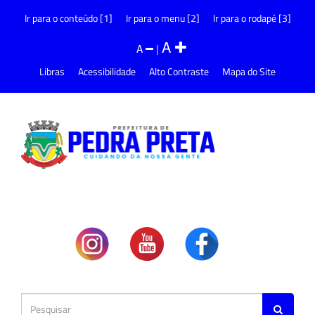
Ir para o conteúdo [1]
Ir para o menu [2]
Ir para o rodapé [3]
A
A
|
Libras
Acessibilidade
Alto Contraste
Mapa do Site