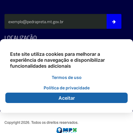
LOCALIZAÇÃO
Av. Fernando C. Da Costa - CEP: 78795-000 - Pedra Preta/MT
Este site utiliza cookies para melhorar a
experiência de navegação e disponibilizar
Fone: (66) 3486-4400
funcionalidades adicionais
ouvidoria@pedrapreta.mt.gov.br
CEP: 78795-000
Termos de uso
Atendimento: Das 12h às 18h,
De Segunda à Sexta.
Política de privacidade
Aceitar
Copyright 2026. Todos os direitos reservados.