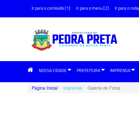
Ir para o conteúdo [1]
Ir para o menu [2]
Ir para o roda
NOSSA CIDADE
PREFEITURA
IMPRENSA
Página Inicial
Imprensa
Galeria de Fotos