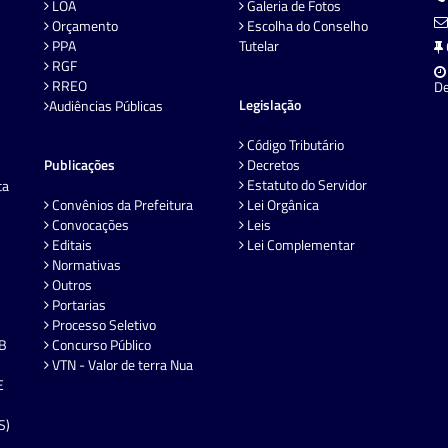
LOA
Galeria de Fotos
Orçamento
Escolha do Conselho
PPA
Tutelar
RGF
RREO
De
Legislação
Audiências Públicas
Código Tributário
Publicações
Decretos
Estatuto do Servidor
ta
Convênios da Prefeitura
Lei Orgânica
Convocações
Leis
Editais
Lei Complementar
Normativas
Outros
Portarias
Processo Seletivo
EB
Concurso Público
VTN - Valor de terra Nua
E
S)