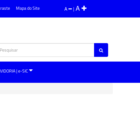
A
traste
Mapa do Site
A
|
VIDORIA | e-SIC