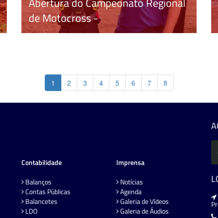
Abertura do Campeonato Regional
de Motocross -
1
2
3
4
5
6
7
8
A
Contabilidade
Imprensa
L
Balanços
Notícias
Contas Públicas
Agenda
Balancetes
Galeria de Vídeos
P
LDO
Galeria de Áudios