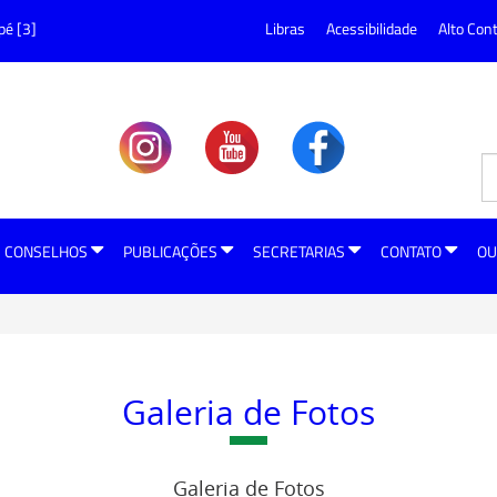
pé [3]
Libras
Acessibilidade
Alto Con
CONSELHOS
PUBLICAÇÕES
SECRETARIAS
CONTATO
OU
Galeria de Fotos
Galeria de Fotos