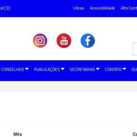
pé [3]
Libras
Acessibilidade
Alto Con
CONSELHOS
PUBLICAÇÕES
SECRETARIAS
CONTATO
OU
Mês
C