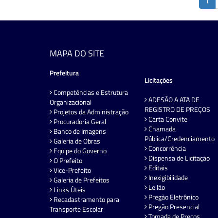
1
MAPA DO SITE
Prefeitura
Licitações
Competências e Estrutura
ADESÃO A ATA DE
Organizacional
REGISTRO DE PREÇOS
Projetos da Administração
Carta Convite
Procuradoria Geral
Chamada
Banco de Imagens
Pública/Credenciamento
Galeria de Obras
Concorrência
Equipe do Governo
Dispensa de Licitação
O Prefeito
Editais
Vice-Prefeito
Inexigibilidade
Galeria de Prefeitos
Leilão
Links Úteis
Pregão Eletrônico
Recadastramento para
Pregão Presencial
Transporte Escolar
Tomada de Preços