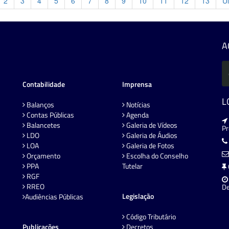
2
3
4
5
6
7
8
9
10
11
12
13
Ul
A
Contabilidade
Imprensa
L
Balanços
Notícias
Contas Públicas
Agenda
Balancetes
Galeria de Vídeos
P
LDO
Galeria de Áudios
LOA
Galeria de Fotos
Orçamento
Escolha do Conselho
PPA
Tutelar
RGF
RREO
De
Legislação
Audiências Públicas
Código Tributário
Publicações
Decretos