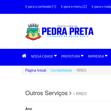
Ir para o conteúdo [1]
Ir para o menu [2]
Ir para o roda
NOSSA CIDADE
PREFEITURA
IMPRENSA
Página Inicial
Contabilidade
RREO
Outros Serviços
RREO
Ano