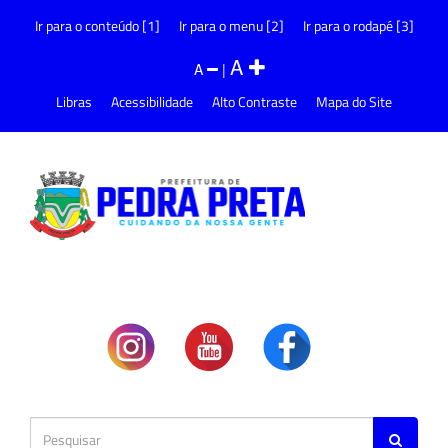
Ir para o conteúdo [1]
Ir para o menu [2]
Ir para o rodapé [3]
A
A
|
Libras
Acessibilidade
Alto Contraste
Mapa do Site