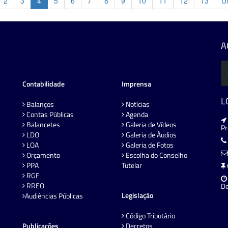
2
3
4
5
6
7
8
9
10
11
12
13
Ul
A
Contabilidade
Imprensa
L
Balanços
Notícias
Contas Públicas
Agenda
Balancetes
Galeria de Vídeos
P
LDO
Galeria de Áudios
LOA
Galeria de Fotos
Orçamento
Escolha do Conselho
PPA
Tutelar
RGF
RREO
De
Legislação
Audiências Públicas
Código Tributário
Publicações
Decretos