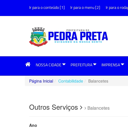
Ir para o conteúdo [1]
Ir para o menu [2]
Ir para o roda
NOSSA CIDADE
PREFEITURA
IMPRENSA
Página Inicial
Contabilidade
Balancetes
Outros Serviços
Balancetes
Ano