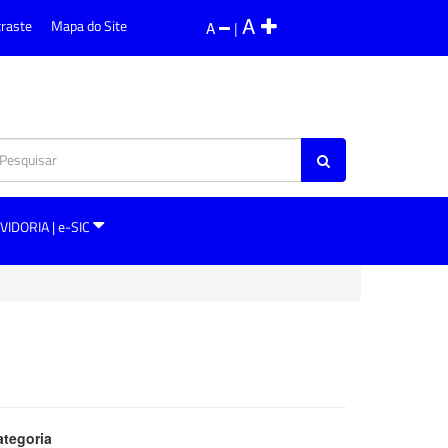
A
traste
Mapa do Site
A
|
VIDORIA | e-SIC
ategoria