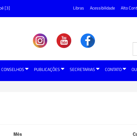
pé [3]
Libras
Acessibilidade
Alto Con
CONSELHOS
PUBLICAÇÕES
SECRETARIAS
CONTATO
OU
Mês
C