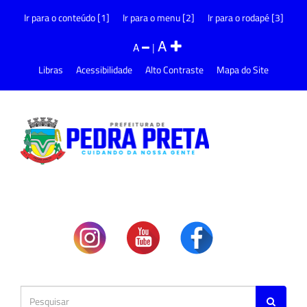
Ir para o conteúdo [1]
Ir para o menu [2]
Ir para o rodapé [3]
A
A
|
Libras
Acessibilidade
Alto Contraste
Mapa do Site