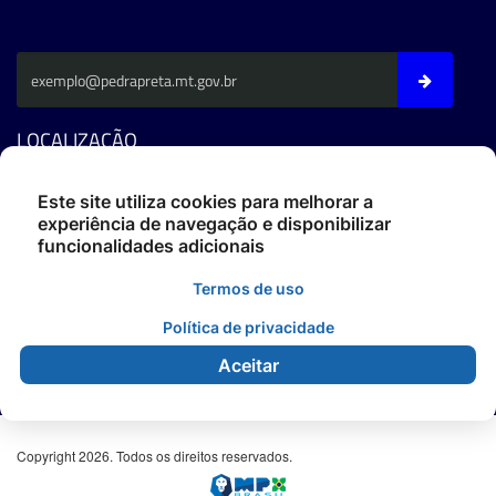
LOCALIZAÇÃO
Av. Fernando C. Da Costa - CEP: 78795-000 - Pedra Preta/MT
Este site utiliza cookies para melhorar a
experiência de navegação e disponibilizar
Fone: (66) 3486-4400
funcionalidades adicionais
ouvidoria@pedrapreta.mt.gov.br
CEP: 78795-000
Termos de uso
Atendimento: Das 12h às 18h,
De Segunda à Sexta.
Política de privacidade
Aceitar
Copyright 2026. Todos os direitos reservados.