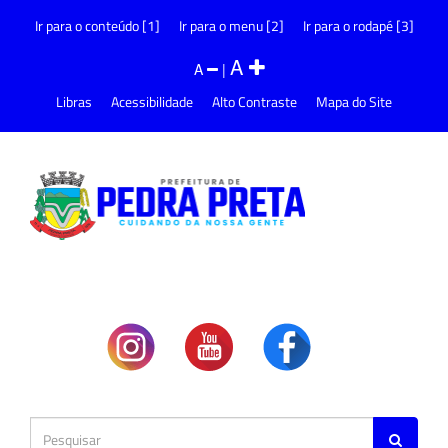
Ir para o conteúdo [1]
Ir para o menu [2]
Ir para o rodapé [3]
A
A
|
Libras
Acessibilidade
Alto Contraste
Mapa do Site