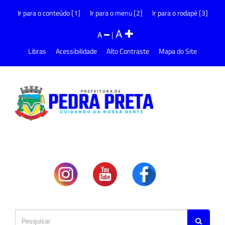
Ir para o conteúdo [1]
Ir para o menu [2]
Ir para o rodapé [3]
A
A
|
Libras
Acessibilidade
Alto Contraste
Mapa do Site