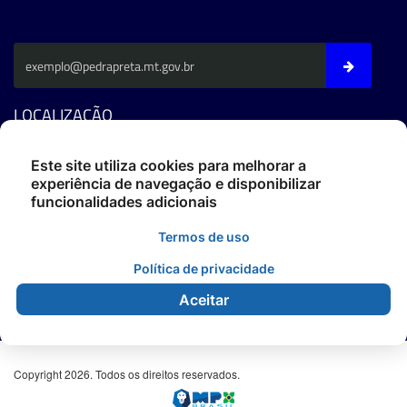
LOCALIZAÇÃO
Av. Fernando C. Da Costa - CEP: 78795-000 - Pedra Preta/MT
Este site utiliza cookies para melhorar a
experiência de navegação e disponibilizar
Fone: (66) 3486-4400
funcionalidades adicionais
ouvidoria@pedrapreta.mt.gov.br
CEP: 78795-000
Termos de uso
Atendimento: Das 12h às 18h,
De Segunda à Sexta.
Política de privacidade
Aceitar
Copyright 2026. Todos os direitos reservados.