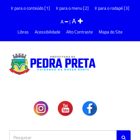
Ir para o conteúdo [1]
Ir para o menu [2]
Ir para o rodapé [3]
A
A
|
Libras
Acessibilidade
Alto Contraste
Mapa do Site