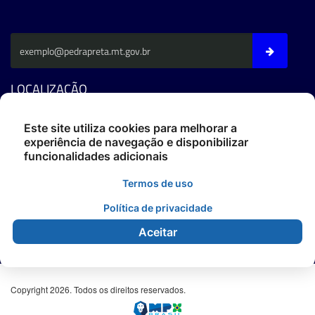
LOCALIZAÇÃO
Av. Fernando C. Da Costa - CEP: 78795-000 - Pedra Preta/MT
Este site utiliza cookies para melhorar a
experiência de navegação e disponibilizar
Fone: (66) 3486-4400
funcionalidades adicionais
ouvidoria@pedrapreta.mt.gov.br
CEP: 78795-000
Termos de uso
Atendimento: Das 12h às 18h,
De Segunda à Sexta.
Política de privacidade
Aceitar
Copyright 2026. Todos os direitos reservados.