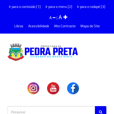
Ir para o conteúdo [1]
Ir para o menu [2]
Ir para o rodapé [3]
A
A
|
Libras
Acessibilidade
Alto Contraste
Mapa do Site