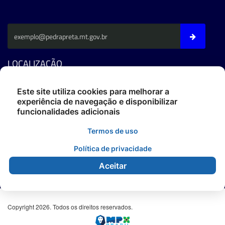
LOCALIZAÇÃO
Av. Fernando C. Da Costa - CEP: 78795-000 - Pedra Preta/MT
Este site utiliza cookies para melhorar a
experiência de navegação e disponibilizar
Fone: (66) 3486-4400
funcionalidades adicionais
ouvidoria@pedrapreta.mt.gov.br
CEP: 78795-000
Termos de uso
Atendimento: Das 12h às 18h,
De Segunda à Sexta.
Política de privacidade
Aceitar
Copyright 2026. Todos os direitos reservados.