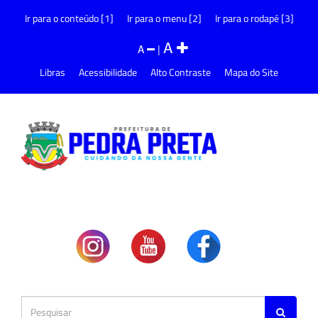
Ir para o conteúdo [1]
Ir para o menu [2]
Ir para o rodapé [3]
A
A
|
Libras
Acessibilidade
Alto Contraste
Mapa do Site