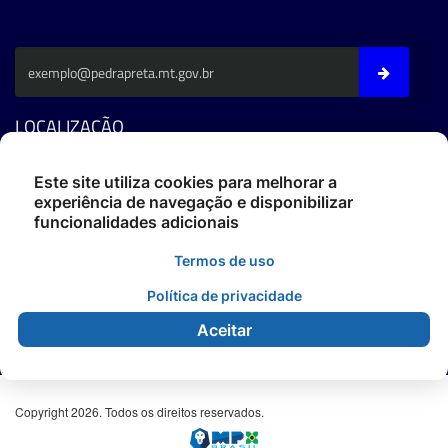
LOCALIZAÇÃO
Av. Fernando C. Da Costa - CEP: 78795-000 - Pedra Preta/MT
Este site utiliza cookies para melhorar a
experiência de navegação e disponibilizar
Fone: (66) 3486-4400
funcionalidades adicionais
ouvidoria@pedrapreta.mt.gov.br
CEP: 78795-000
Termos de uso
Atendimento: Das 12h às 18h,
De Segunda à Sexta.
Política de privacidade
Aceitar
Copyright 2026. Todos os direitos reservados.