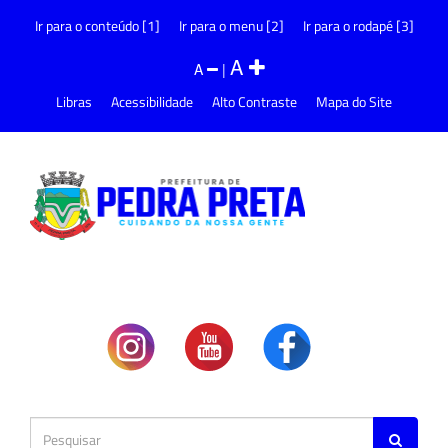
Ir para o conteúdo [1]
Ir para o menu [2]
Ir para o rodapé [3]
A
A
|
Libras
Acessibilidade
Alto Contraste
Mapa do Site