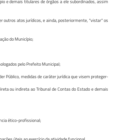
pio e demais titulares de órgãos a ele subordinados, assim
 outros atos jurídicos, e ainda, posteriormente, "vistar" os
ação do Município;
ologados pelo Prefeito Municipal;
er Público, medidas de caráter jurídica que visem proteger-
reta ou indireta ao Tribunal de Contas do Estado e demais
ia ético-profissional;
ações úteis ao exercício da atividade funcional.