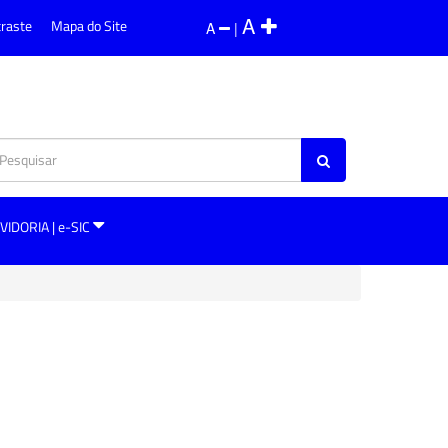
A
traste
Mapa do Site
A
|
VIDORIA | e-SIC