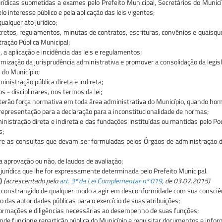
urídicas submetidas a exames pelo Prefeito Municipal, Secretários do Municí
o interesse público e pela aplicação das leis vigentes;
ualquer ato jurídico;
retos, regulamentos, minutas de contratos, escrituras, convênios e quaisquer
ração Pública Municipal;
 a aplicação e incidência das leis e regulamentos;
mização da jurisprudência administrativa e promover a consolidação da legisl
s do Município;
inistração pública direta e indireta;
 - disciplinares, nos termos da lei;
l terão força normativa em toda área administrativa do Município, quando hom
epresentação para a declaração para a inconstitucionalidade de normas;
nistração direta e indireta e das fundações instituídas ou mantidas pelo Pod
s;
bre as consultas que devam ser formuladas pelos Órgãos de administração di
a aprovação ou não, de laudos de avaliação;
urídica que lhe for expressamente determinada pelo Prefeito Municipal.
)
(acrescentado pelo
art. 3º da Lei Complementar nº 019
, de 03.07.2015)
 constrangido de qualquer modo a agir em desconformidade com sua consciênc
o das autoridades públicas para o exercício de suas atribuições;
formações e diligências necessárias ao desempenho de suas funções;
nde funcione repartição pública do Município e requisitar documentos e inform