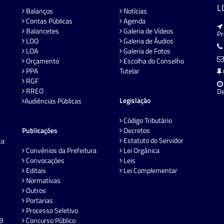
L
Balanços
Notícias
Contas Públicas
Agenda
Balancetes
Galeria de Vídeos
P
LDO
Galeria de Áudios
LOA
Galeria de Fotos
Orçamento
Escolha do Conselho
PPA
Tutelar
RGF
RREO
De
Legislação
Audiências Públicas
Código Tributário
Publicações
Decretos
Estatuto do Servidor
ta
Convênios da Prefeitura
Lei Orgânica
Convocações
Leis
Editais
Lei Complementar
Normativas
Outros
Portarias
Processo Seletivo
EB
Concurso Público