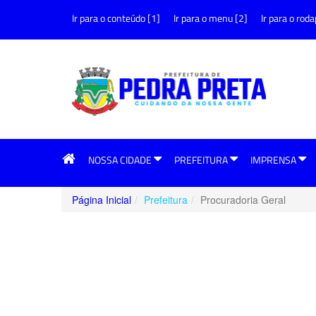
Ir para o conteúdo [1]
Ir para o menu [2]
Ir para o roda
NOSSA CIDADE
PREFEITURA
IMPRENSA
Página Inicial
Prefeitura
Procuradoria Geral