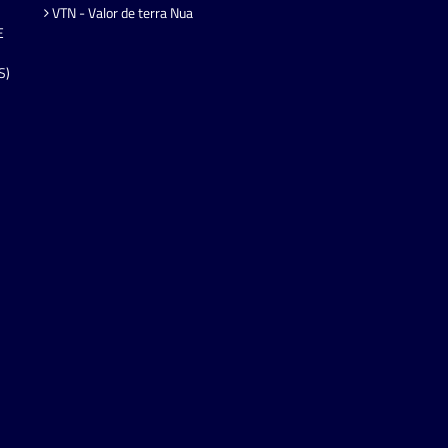
VTN - Valor de terra Nua
E
S)