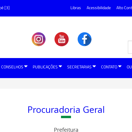
pé [3]
Libras
Acessibilidade
Alto Con
CONSELHOS
PUBLICAÇÕES
SECRETARIAS
CONTATO
OU
Procuradoria Geral
Prefeitura