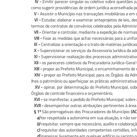
IV -
Emitir parecer singular ou coletivo sobre questões j
como sugerir providências de ordem jurídica aconselhada pel
V -
Assistir o Município nas transações imobiliárias e em q
VI -
Estudar, elaborar e examinar anteprojetos de leis, dec
termos de contratos de convênios celebrados pela Administ
VII -
Orientar e controlar, mediante a expedição de normas,
VIII -
Fixar as medidas que achar necessárias para a unifor
IX -
Centralizar a orientação e o trato de matérias jurídica
X -
Supervisionar os serviços da Assessoria Jurídica da adm
XI -
Supervisionar realização dos processos administrativos
XII -
os pareceres coletivos da Procuradoria Jurídica-Gera
XIII -
propor ao Prefeito Municipal, o encaminhamento de r
XIV -
propor ao Prefeito Municipal, para os Órgãos da Admi
lhes o patrimônio ou aperfeiçoar as práticas administrativa
XV -
opinar, por determinação do Prefeito Municipal, so
Órgãos de controle financeiro e orçamentário;
XVI -
se manifestar, a pedido do Prefeito Municipal, sobre 
XVII -
desempenhar outras atribuições pertinentes à área j
§ 1º
São prerrogativas dos Procuradores do Município:
(AC
a)
ter respeitada a autonomia em sua atuação, e não ser
b)
requisitar, sempre que necessário, auxílio e colaboraçã
c)
requisitar das autoridades competentes certidões, in
d)
ingressar livremente em qualquer edifício ou recinto o