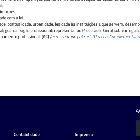
l;
timações;
de com a lei.
de; pontualidade; urbanidade; lealdade às instituições a que servem; desemp
ral; guardar sigilo profissional; representar ao Procurador Geral sobre irreg
çoamento profissional.
(AC)
(acrescentado pelo
art. 3º da Lei Complementar 
A
Contabilidade
Imprensa