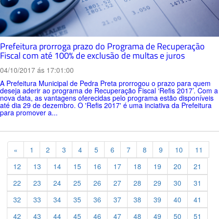
Prefeitura prorroga prazo do Programa de Recuperação
Fiscal com até 100% de exclusão de multas e juros
04/10/2017 ás 17:01:00
A Prefeitura Municipal de Pedra Preta prorrogou o prazo para quem
deseja aderir ao programa de Recuperação Fiscal ‘Refis 2017’. Com a
nova data, as vantagens oferecidas pelo programa estão disponíveis
até dia 29 de dezembro. O 'Refis 2017' é uma inciativa da Prefeitura
para promover a...
Previous
«
1
2
3
4
5
6
7
8
9
10
11
12
13
14
15
16
17
18
19
20
21
22
23
24
25
26
27
28
29
30
31
32
33
34
35
36
37
38
39
40
41
42
43
44
45
46
47
48
49
50
51