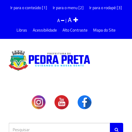
Ir para o conteúdo [1]
Ir para o menu [2]
Ir para o rodapé [3]
A
A
|
Libras
Acessibilidade
Alto Contraste
Mapa do Site