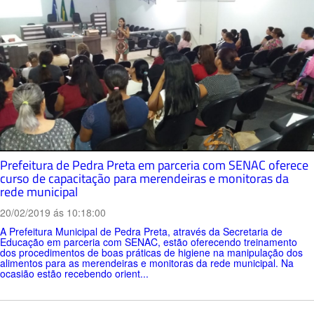
Prefeitura de Pedra Preta em parceria com SENAC oferece
curso de capacitação para merendeiras e monitoras da
rede municipal
20/02/2019 ás 10:18:00
A Prefeitura Municipal de Pedra Preta, através da Secretaria de
Educação em parceria com SENAC, estão oferecendo treinamento
dos procedimentos de boas práticas de higiene na manipulação dos
alimentos para as merendeiras e monitoras da rede municipal. Na
ocasião estão recebendo orient...