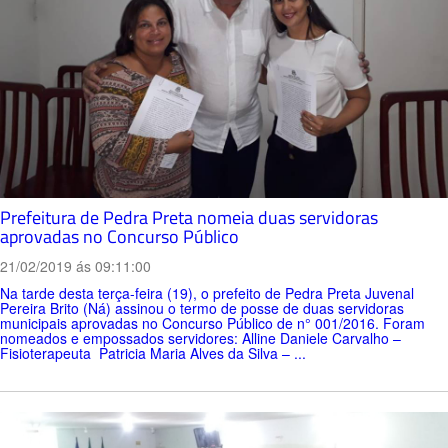
Prefeitura de Pedra Preta nomeia duas servidoras
aprovadas no Concurso Público
21/02/2019 ás 09:11:00
Na tarde desta terça-feira (19), o prefeito de Pedra Preta Juvenal
Pereira Brito (Ná) assinou o termo de posse de duas servidoras
municipais aprovadas no Concurso Público de n° 001/2016. Foram
nomeados e empossados servidores: Alline Daniele Carvalho –
Fisioterapeuta Patricia Maria Alves da Silva – ...