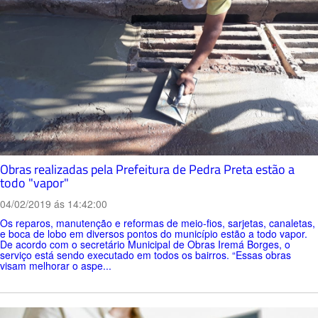
Obras realizadas pela Prefeitura de Pedra Preta estão a
todo "vapor"
04/02/2019 ás 14:42:00
Os reparos, manutenção e reformas de meio-fios, sarjetas, canaletas,
e boca de lobo em diversos pontos do município estão a todo vapor.
De acordo com o secretário Municipal de Obras Iremá Borges, o
serviço está sendo executado em todos os bairros. “Essas obras
visam melhorar o aspe...