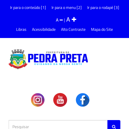
Ir para o conteúdo [1]
Ir para o menu [2]
Ir para o rodapé [3]
A
A
|
Libras
Acessibilidade
Alto Contraste
Mapa do Site