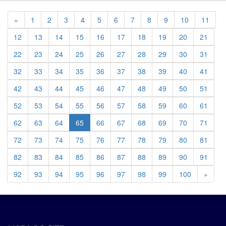
Previous
«
1
2
3
4
5
6
7
8
9
10
11
12
13
14
15
16
17
18
19
20
21
22
23
24
25
26
27
28
29
30
31
32
33
34
35
36
37
38
39
40
41
42
43
44
45
46
47
48
49
50
51
52
53
54
55
56
57
58
59
60
61
62
63
64
65
66
67
68
69
70
71
72
73
74
75
76
77
78
79
80
81
82
83
84
85
86
87
88
89
90
91
Previ
92
93
94
95
96
97
98
99
100
»