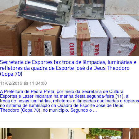
Secretaria de Esportes faz troca de lâmpadas, luminárias e
refletores da quadra de Esporte José de Deus Theodoro
(Copa 70)
11/02/2019 ás 11:34:00
A Prefeitura de Pedra Preta, por meio da Secretaria de Cultura
Esportes e Lazer iniciaram na manhã desta segunda-feira (11), a
troca de novas luminárias, refletores e lâmpadas queimadas e reparos
no sistema de iluminação da Quadra de Esporte José de Deus
Theodoro (Copa 70), no município. Segundo o ...