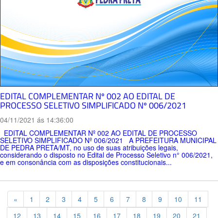
EDITAL COMPLEMENTAR Nº 002 AO EDITAL DE
PROCESSO SELETIVO SIMPLIFICADO Nº 006/2021
04/11/2021 ás 14:36:00
EDITAL COMPLEMENTAR Nº 002 AO EDITAL DE PROCESSO
SELETIVO SIMPLIFICADO Nº 006/2021 A PREFEITURA MUNICIPAL
DE PEDRA PRETA/MT, no uso de suas atribuições legais,
considerando o disposto no Edital de Processo Seletivo n° 006/2021,
e em consonância com as disposições constitucionais...
Previous
«
1
2
3
4
5
6
7
8
9
10
11
12
13
14
15
16
17
18
19
20
21