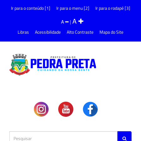
Ir para o conteúdo [1]
Ir para o menu [2]
Ir para o rodapé [3]
A
A
|
Libras
Acessibilidade
Alto Contraste
Mapa do Site