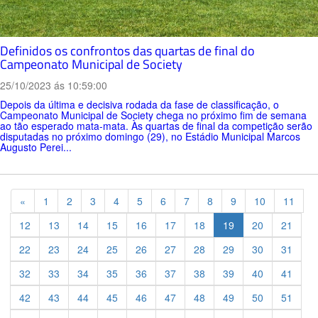
Definidos os confrontos das quartas de final do
Campeonato Municipal de Society
25/10/2023 ás 10:59:00
Depois da última e decisiva rodada da fase de classificação, o
Campeonato Municipal de Society chega no próximo fim de semana
ao tão esperado mata-mata. Às quartas de final da competição serão
disputadas no próximo domingo (29), no Estádio Municipal Marcos
Augusto Perei...
Previous
«
1
2
3
4
5
6
7
8
9
10
11
12
13
14
15
16
17
18
19
20
21
22
23
24
25
26
27
28
29
30
31
32
33
34
35
36
37
38
39
40
41
42
43
44
45
46
47
48
49
50
51