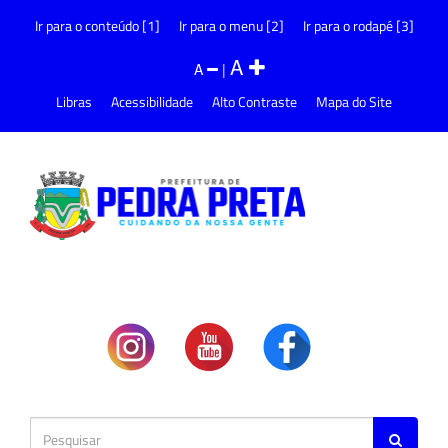
Ir para o conteúdo [1]
Ir para o menu [2]
Ir para o rodapé [3]
A
A
|
Libras
Acessibilidade
Alto Contraste
Mapa do Site