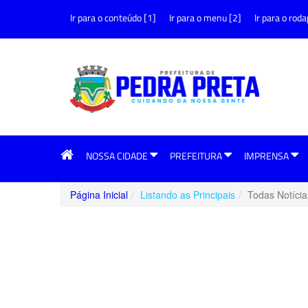
Ir para o conteúdo [1]
Ir para o menu [2]
Ir para o roda
NOSSA CIDADE
PREFEITURA
IMPRENSA
Página Inicial
Listando as Principais
Todas Notícia