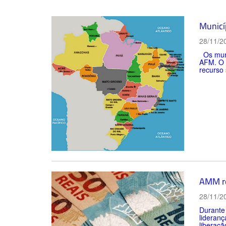
Municí
28/11/2
Os muni
AFM. O r
recurso 
AMM re
28/11/2
Durante 
lideranç
liberação