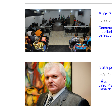
Após 3
07/11/2
Construí
mobiliár
vereador
Nota p
28/10/2
É com im
Jairo Pr
Casa de