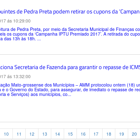
buintes de Pedra Preta podem retirar os cupons da ‘Campa
017 ás 10:29:00
tura de Pedra Preta, por meio da Secretaria Municipal de Finanças c
veis os cupons da ‘Campanha IPTU Premiado 2017’. A retirada do cupo
ra das 13h às 18h. ...
iona Secretaria de Fazenda para garantir o repasse de ICM
017 ás 13:32:00
iação Mato-grossense dos Municípios – AMM protocolou ontem (18) uma
 e o Governo do Estado, para assegurar, de imediato o repasse de re
ia e Serviços) aos municípios, co...
10
11
12
13
14
15
16
17
18
19
20