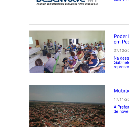
​Poder
em Ped
27/10/2
Na desta
Gabinet
represe
Mutirã
17/11/2
A Prefei
de novem