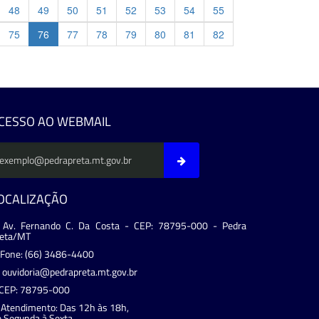
48
49
50
51
52
53
54
55
75
76
77
78
79
80
81
82
evious
CESSO AO WEBMAIL
OCALIZAÇÃO
Av. Fernando C. Da Costa - CEP: 78795-000 - Pedra
reta/MT
Fone: (66) 3486-4400
ouvidoria@pedrapreta.mt.gov.br
CEP: 78795-000
Atendimento: Das 12h às 18h,
 Segunda à Sexta.