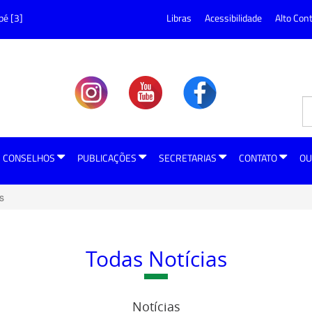
pé [3]
Libras
Acessibilidade
Alto Con
CONSELHOS
PUBLICAÇÕES
SECRETARIAS
CONTATO
OU
s
Todas Notícias
Notícias