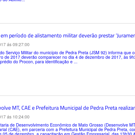
 em período de alistamento militar deverão prestar ‘Jurame
017 ás 09:27:00
do Serviço Militar do município de Pedra Preta (JSM 92) informa que 
o de 2017 deverão comparecer no dia 4 de dezembro de 2017, às 9h3
prédio do Procon, para identificação e ...
olve MT, CAE e Prefeitura Municipal de Pedra Preta realiz
017 ás 10:24:00
taria de Desenvolvimento Econômico de Mato Grosso (Desenvolve MT
ial (CAE), em parceria com a Prefeitura Municipal de Pedra Preta, com
 e 05 de dezembro, a capacitação em Gestão Empresarial, das 13h30 &