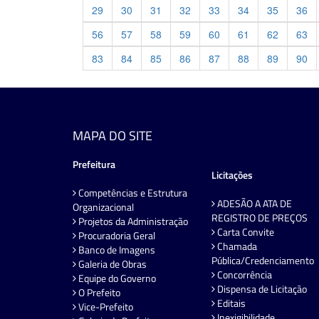
29
30
31
32
33
34
35
36
56
57
58
59
60
61
62
63
83
84
85
86
87
88
89
90
MAPA DO SITE
Prefeitura
Licitações
Competências e Estrutura
ADESÃO A ATA DE
Organizacional
REGISTRO DE PREÇOS
Projetos da Administração
Carta Convite
Procuradoria Geral
Chamada
Banco de Imagens
Pública/Credenciamento
Galeria de Obras
Concorrência
Equipe do Governo
Dispensa de Licitação
O Prefeito
Editais
Vice-Prefeito
Inexigibilidade