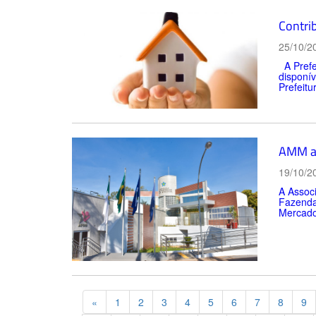
Contri
25/10/2
A Prefei
disponí
Prefeitu
AMM ac
19/10/2
A Assoc
Fazenda
Mercador
Previous
«
1
2
3
4
5
6
7
8
9