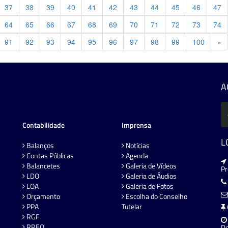
37
38
39
40
41
42
43
44
45
46
47
64
65
66
67
68
69
70
71
72
73
74
Pr
91
92
93
94
95
96
97
98
99
100
»
A
Contabilidade
Imprensa
L
Balanços
Notícias
Contas Públicas
Agenda
Balancetes
Galeria de Vídeos
P
LDO
Galeria de Áudios
LOA
Galeria de Fotos
Orçamento
Escolha do Conselho
PPA
Tutelar
RGF
RREO
De