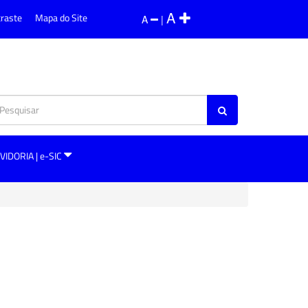
A
traste
Mapa do Site
A
|
VIDORIA | e-SIC