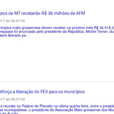
pios de MT receberão R$ 36 milhões de AFM
017 ás 09:57:00
cípios mato-grossenses devem receber no próximo mês R$ 36.518.22,6
epasse foi anunciado pelo presidente da República, Michel Temer, dur
será liberado pa...
força a liberação do FEX para os municípios
017 ás 09:37:00
a reunião no Palácio do Planalto na última quarta-feira, entre o presid
as municipalistas, o presidente da Associação Mato-grossense dos Mun
 do Auxílio...