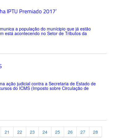
nha IPTU Premiado 2017’
omunica a população do munícipio que já estão
m está acontecendo no Setor de Tributos da
S
 ação judicial contra a Secretaria de Estado de
cursos do ICMS (Imposto sobre Circulação de
21
22
23
24
25
26
27
28