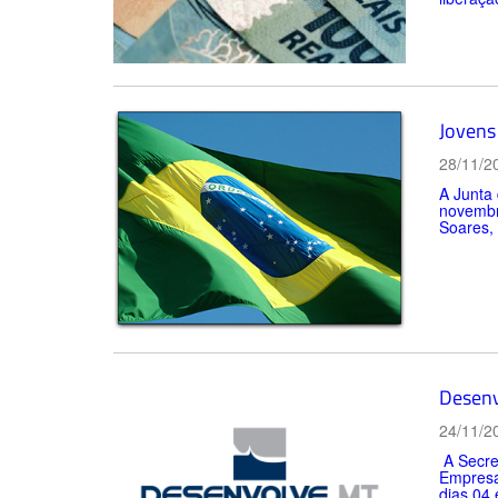
Jovens
28/11/2
A Junta 
novembr
Soares, 
Desenv
24/11/2
A Secre
Empresar
dias 04