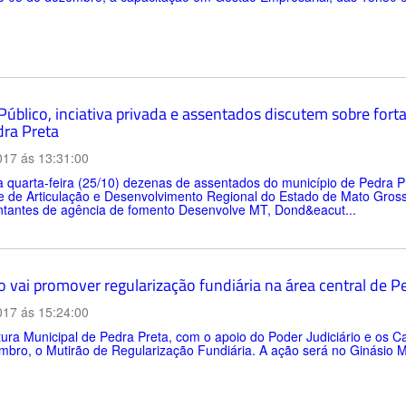
 Público, inciativa privada e assentados discutem sobre for
ra Preta
017 ás 13:31:00
 quarta-feira (25/10) dezenas de assentados do município de Pedra P
e de Articulação e Desenvolvimento Regional do Estado de Mato Gross
ntantes de agência de fomento Desenvolve MT, Dond&eacut...
o vai promover regularização fundiária na área central de P
017 ás 15:24:00
tura Municipal de Pedra Preta, com o apoio do Poder Judiciário e os Ca
bro, o Mutirão de Regularização Fundiária. A ação será no Ginásio Mun