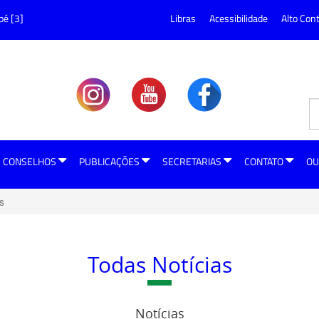
pé [3]
Libras
Acessibilidade
Alto Con
CONSELHOS
PUBLICAÇÕES
SECRETARIAS
CONTATO
OU
s
Todas Notícias
Notícias