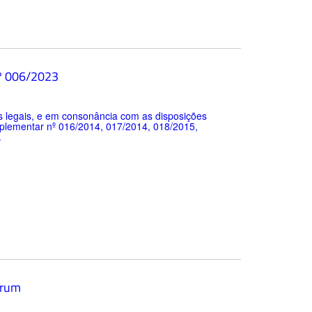
º 006/2023
egais, e em consonância com as disposições
mplementar nº 016/2014, 017/2014, 018/2015,
.
irum