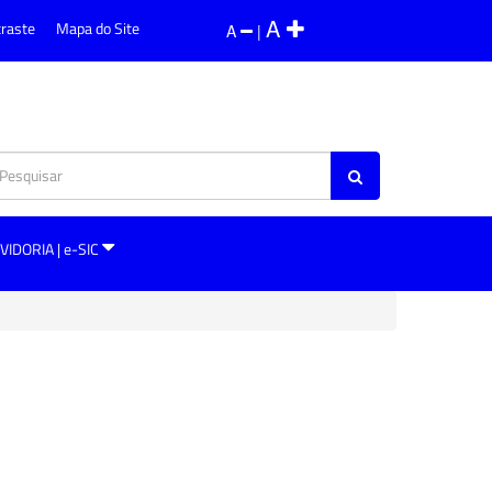
A
traste
Mapa do Site
A
|
VIDORIA | e-SIC