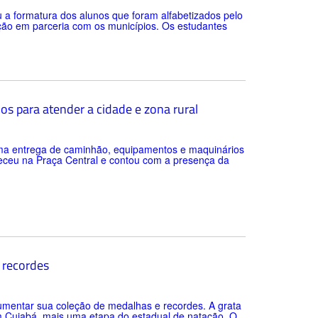
u a formatura dos alunos que foram alfabetizados pelo
ção em parceria com os municípios. Os estudantes
os para atender a cidade e zona rural
 uma entrega de caminhão, equipamentos e maquinários
nteceu na Praça Central e contou com a presença da
2 recordes
umentar sua coleção de medalhas e recordes. A grata
m Cuiabá, mais uma etapa do estadual de natação. O