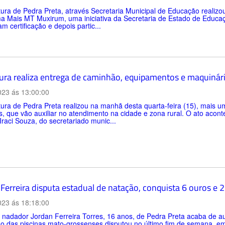
tura de Pedra Preta, através Secretaria Municipal de Educação realizo
a Mais MT Muxirum, uma iniciativa da Secretaria de Estado de Educa
m certificação e depois partic...
tura realiza entrega de caminhão, equipamentos e maquinári
023 ás 13:00:00
tura de Pedra Preta realizou na manhã desta quarta-feira (15), mais
s, que vão auxiliar no atendimento na cidade e zona rural. O ato aco
 Iraci Souza, do secretariado munic...
Ferreira disputa estadual de natação, conquista 6 ouros e 
023 ás 18:18:00
 nadador Jordan Ferreira Torres, 16 anos, de Pedra Preta acaba de a
ão das piscinas mato-grossenses disputou no último fim de semana, e