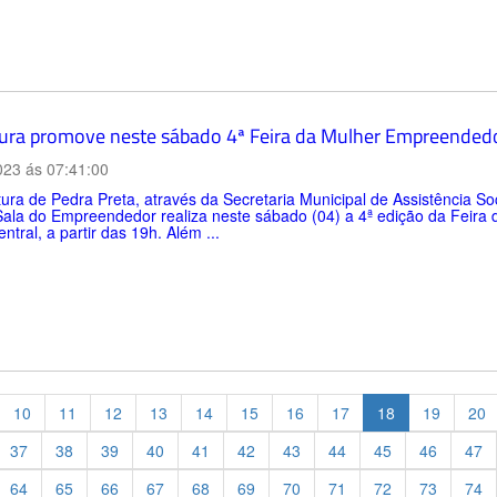
tura promove neste sábado 4ª Feira da Mulher Empreendedor
023 ás 07:41:00
tura de Pedra Preta, através da Secretaria Municipal de Assistência 
Sala do Empreendedor realiza neste sábado (04) a 4ª edição da Feir
ntral, a partir das 19h. Além ...
10
11
12
13
14
15
16
17
18
19
20
37
38
39
40
41
42
43
44
45
46
47
64
65
66
67
68
69
70
71
72
73
74