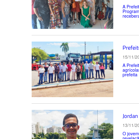
A Prefei
Program
recebera
Prefei
15/11/2
A Prefei
agrícola
prefeita
Jordan 
13/11/2
O jovem
revelaç