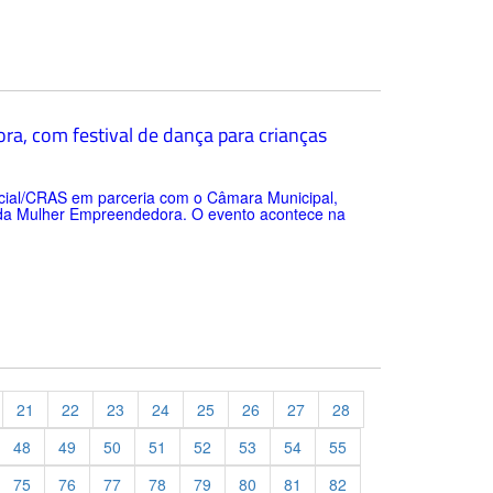
a, com festival de dança para crianças
Social/CRAS em parceria com o Câmara Municipal,
a da Mulher Empreendedora. O evento acontece na
21
22
23
24
25
26
27
28
48
49
50
51
52
53
54
55
75
76
77
78
79
80
81
82