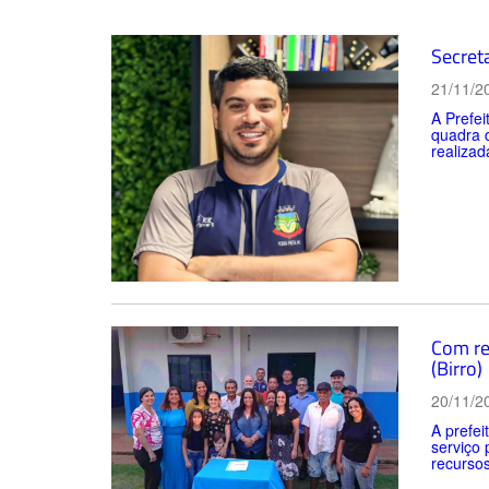
Secreta
21/11/2
A Prefei
quadra d
realizad
Com re
(Birro)
20/11/2
A prefei
serviço
recursos