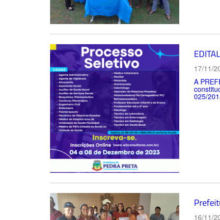
EDITA
17/11/2
A PREFE
constitu
025/2018
Prefei
16/11/2