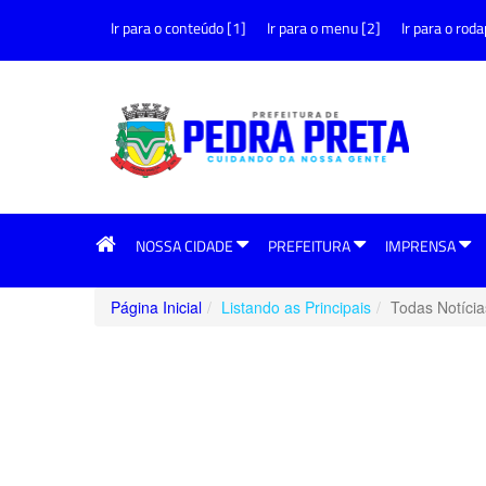
Ir para o conteúdo [1]
Ir para o menu [2]
Ir para o roda
NOSSA CIDADE
PREFEITURA
IMPRENSA
Página Inicial
Listando as Principais
Todas Notícia