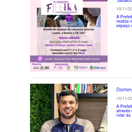
10/11/2
A Prefei
realiza
espaço d
Doming
10/11/2
A Prefei
através 
rolar às