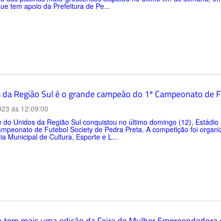
ue tem apoio da Prefeitura de Pe...
 da Região Sul é o grande campeão do 1º Campeonato de Fu
023 ás 12:09:00
 do Unidos da Região Sul conquistou no último domingo (12), Estádio
mpeonato de Futebol Society de Pedra Preta. A competição foi organiz
ia Municipal de Cultura, Esporte e L...
 tem mais uma edição da Feira de Mulher Empreendedora 