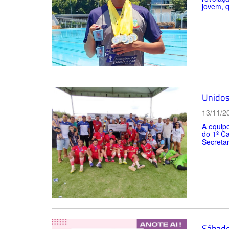
jovem, q
Unidos
13/11/2
A equipe
do 1º Ca
Secretar
Sábado