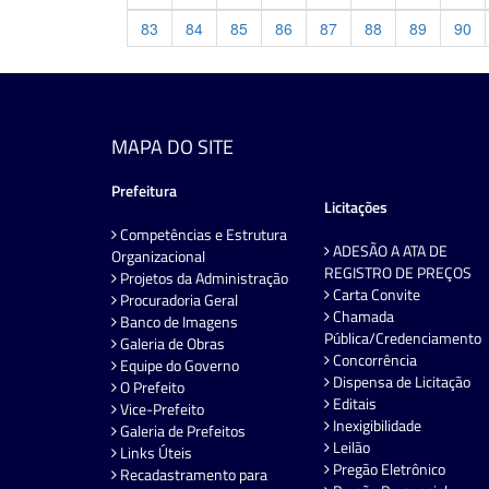
83
84
85
86
87
88
89
90
MAPA DO SITE
Prefeitura
Licitações
Competências e Estrutura
ADESÃO A ATA DE
Organizacional
REGISTRO DE PREÇOS
Projetos da Administração
Carta Convite
Procuradoria Geral
Chamada
Banco de Imagens
Pública/Credenciamento
Galeria de Obras
Concorrência
Equipe do Governo
Dispensa de Licitação
O Prefeito
Editais
Vice-Prefeito
Inexigibilidade
Galeria de Prefeitos
Leilão
Links Úteis
Pregão Eletrônico
Recadastramento para