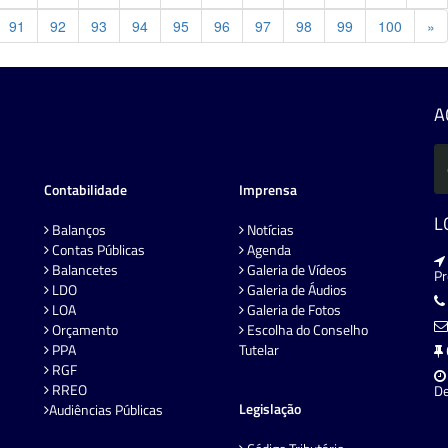
Pr
91
92
93
94
95
96
97
98
99
100
»
A
Contabilidade
Imprensa
L
Balanços
Notícias
Contas Públicas
Agenda
Balancetes
Galeria de Vídeos
P
LDO
Galeria de Áudios
LOA
Galeria de Fotos
Orçamento
Escolha do Conselho
PPA
Tutelar
RGF
RREO
De
Legislação
Audiências Públicas