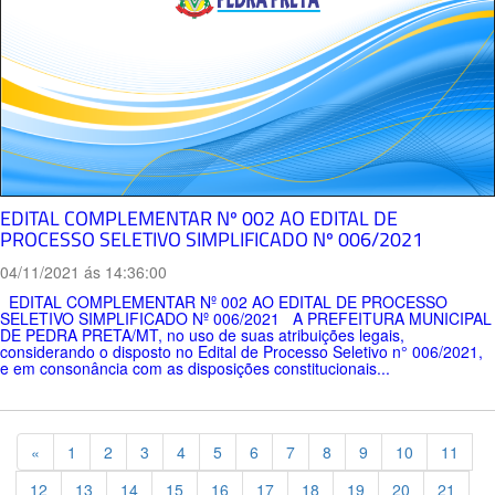
EDITAL COMPLEMENTAR Nº 002 AO EDITAL DE
PROCESSO SELETIVO SIMPLIFICADO Nº 006/2021
04/11/2021 ás 14:36:00
EDITAL COMPLEMENTAR Nº 002 AO EDITAL DE PROCESSO
SELETIVO SIMPLIFICADO Nº 006/2021 A PREFEITURA MUNICIPAL
DE PEDRA PRETA/MT, no uso de suas atribuições legais,
considerando o disposto no Edital de Processo Seletivo n° 006/2021,
e em consonância com as disposições constitucionais...
Previous
«
1
2
3
4
5
6
7
8
9
10
11
12
13
14
15
16
17
18
19
20
21