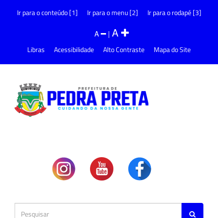
Ir para o conteúdo [1]
Ir para o menu [2]
Ir para o rodapé [3]
A
A
|
Libras
Acessibilidade
Alto Contraste
Mapa do Site