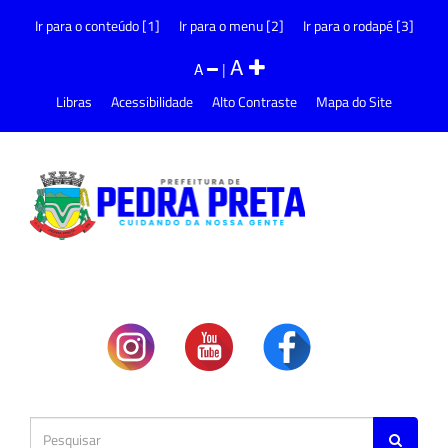
Ir para o conteúdo [1]
Ir para o menu [2]
Ir para o rodapé [3]
A
A
|
Libras
Acessibilidade
Alto Contraste
Mapa do Site