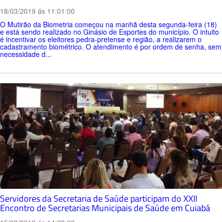
18/03/2019 ás 11:01:00
O Mutirão da Biometria começou na manhã desta segunda-feira (18)
e está sendo realizado no Ginásio de Esportes do município. O intuito
é incentivar os eleitores pedra-pretense e região, a realizarem o
cadastramento biométrico. O atendimento é por ordem de senha, sem
necessidade d...
Servidores da Secretaria de Saúde participam do XXII
Encontro de Secretarias Municipais de Saúde em Cuiabá