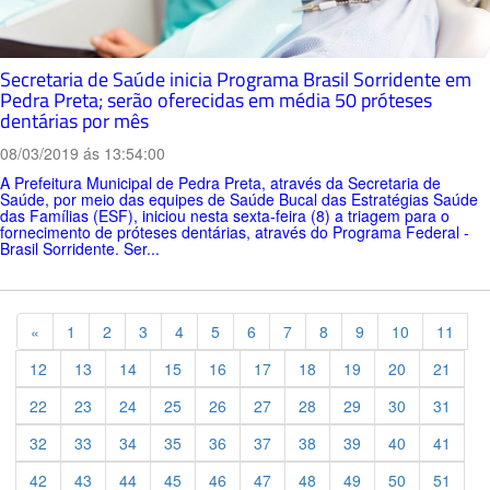
Secretaria de Saúde inicia Programa Brasil Sorridente em
Pedra Preta; serão oferecidas em média 50 próteses
dentárias por mês
08/03/2019 ás 13:54:00
A Prefeitura Municipal de Pedra Preta, através da Secretaria de
Saúde, por meio das equipes de Saúde Bucal das Estratégias Saúde
das Famílias (ESF), iniciou nesta sexta-feira (8) a triagem para o
fornecimento de próteses dentárias, através do Programa Federal -
Brasil Sorridente. Ser...
Previous
«
1
2
3
4
5
6
7
8
9
10
11
12
13
14
15
16
17
18
19
20
21
22
23
24
25
26
27
28
29
30
31
32
33
34
35
36
37
38
39
40
41
42
43
44
45
46
47
48
49
50
51