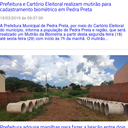
Prefeitura e Cartório Eleitoral realizam mutirão para
cadastramento biométrico em Pedra Preta
15/03/2019 ás 09:07:00
A Prefeitura Municipal de Pedra Preta, por meio do Cartório Eleitoral
do município, informa a população de Pedra Preta e região, que será
realizado um Mutirão da Biometria a partir desta segunda-feira (18)
até sexta-feira (29) com início às 7h da manhã. O mutirão...
Prefeitura adquire manilhas para fazer a ligação entre dois