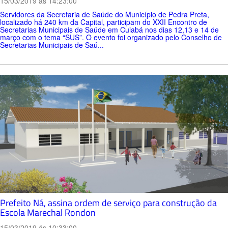
15/03/2019 ás 14:23:00
Servidores da Secretaria de Saúde do Município de Pedra Preta,
localizado há 240 km da Capital, participam do XXII Encontro de
Secretarias Municipais de Saúde em Cuiabá nos dias 12,13 e 14 de
março com o tema “SUS”. O evento foi organizado pelo Conselho de
Secretarias Municipais de Saú...
Prefeito Ná, assina ordem de serviço para construção da
Escola Marechal Rondon
15/03/2019 ás 10:33:00