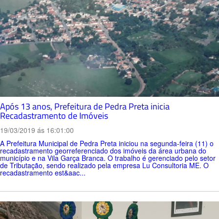
Após 13 anos, Prefeitura de Pedra Preta inicia
Recadastramento de Imóveis
19/03/2019 ás 16:01:00
A Prefeitura Municipal de Pedra Preta iniciou na segunda-feira (11) o
recadastramento georreferenciado dos imóveis da área urbana do
município e na Vila Garça Branca. O trabalho é gerenciado pelo setor
de Tributação, sendo realizado pela empresa Lu Consultoria ME. O
recadastramento est&aac...