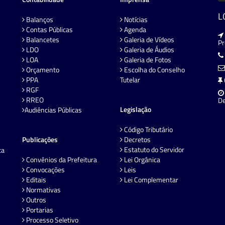
L
Balanços
Notícias
Contas Públicas
Agenda
Balancetes
Galeria de Vídeos
P
LDO
Galeria de Áudios
LOA
Galeria de Fotos
Orçamento
Escolha do Conselho
PPA
Tutelar
RGF
RREO
De
Legislação
Audiências Públicas
Código Tributário
Publicações
Decretos
Estatuto do Servidor
ta
Convênios da Prefeitura
Lei Orgânica
Convocações
Leis
Editais
Lei Complementar
Normativas
Outros
Portarias
Processo Seletivo