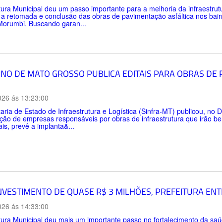
tura Municipal deu um passo importante para a melhoria da infraestru
 a retomada e conclusão das obras de pavimentação asfáltica nos bai
Morumbi. Buscando garan...
NO DE MATO GROSSO PUBLICA EDITAIS PARA OBRAS DE
026 ás 13:23:00
aria de Estado de Infraestrutura e Logística (Sinfra-MT) publicou, no Di
ção de empresas responsáveis por obras de infraestrutura que irão be
ais, prevê a implanta&...
NVESTIMENTO DE QUASE R$ 3 MILHÕES, PREFEITURA EN
026 ás 14:33:00
tura Municipal deu mais um importante passo no fortalecimento da sa