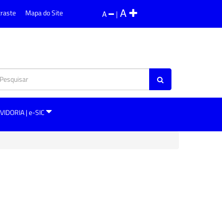
A
traste
Mapa do Site
A
|
VIDORIA | e-SIC