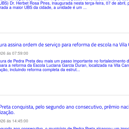
BS) Dr. Herbet Rosa Pires, inaugurada nesta terça-feira, 07 de abril,
ada a maior UBS da cidade, a unidade é um ...
tura assina ordem de serviço para reforma de escola na Vil
026 ás 07:59:00
itura de Pedra Preta deu mais um passo importante no fortalecimento
para a reforma da Escola Luciana Garcia Duran, localizada na Vila C
zação, incluindo reforma completa da estrut...
Preta conquista, pelo segundo ano consecutivo, prêmio nac
ização.
026 ás 14:45:00
gundo ano consecutivo, o município de Pedra Preta alcançou um impo