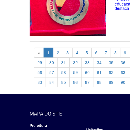
educaçã
destaca 
Previous
«
1
2
3
4
5
6
7
8
9
29
30
31
32
33
34
35
36
56
57
58
59
60
61
62
63
83
84
85
86
87
88
89
90
MAPA DO SITE
Prefeitura
Licitações