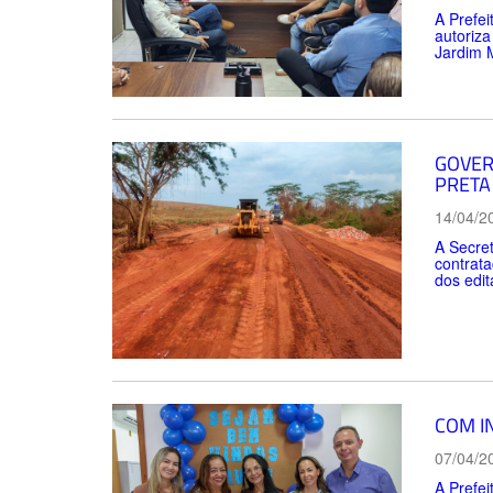
A Prefei
autoriza
Jardim 
GOVER
PRETA
14/04/2
A Secret
contrata
dos edit
COM I
07/04/2
A Prefei