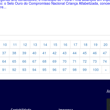
o: o Selo Ouro do Compromisso Nacional Criança Alfabetizada, conce
re...
10
11
12
13
14
15
16
17
18
19
20
37
38
39
40
41
42
43
44
45
46
47
64
65
66
67
68
69
70
71
72
73
74
Pr
91
92
93
94
95
96
97
98
99
100
»
A
Contabilidade
Imprensa