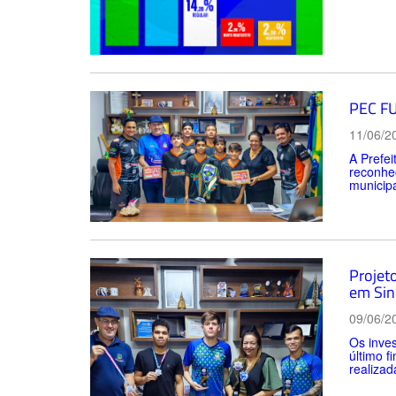
PEC FU
11/06/2
A Prefe
reconhec
municipa
Projet
em Sin
09/06/2
Os inves
último f
realizad