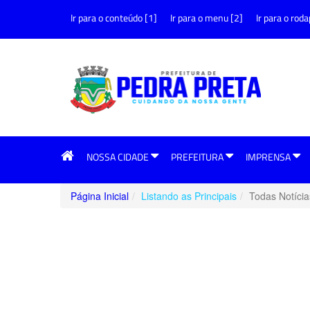
Ir para o conteúdo [1]
Ir para o menu [2]
Ir para o roda
NOSSA CIDADE
PREFEITURA
IMPRENSA
Página Inicial
Listando as Principais
Todas Notícia