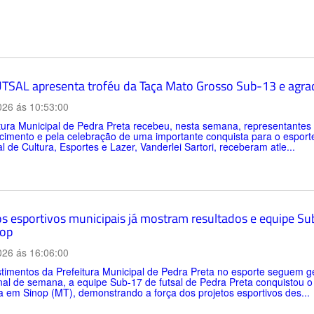
TSAL apresenta troféu da Taça Mato Grosso Sub-13 e agrad
026 ás 10:53:00
itura Municipal de Pedra Preta recebeu, nesta semana, representan
imento e pela celebração de uma importante conquista para o esporte d
l de Cultura, Esportes e Lazer, Vanderlei Sartori, receberam atle...
os esportivos municipais já mostram resultados e equipe Sub
op
026 ás 16:06:00
timentos da Prefeitura Municipal de Pedra Preta no esporte seguem ge
inal de semana, a equipe Sub-17 de futsal de Pedra Preta conquistou 
a em Sinop (MT), demonstrando a força dos projetos esportivos des...