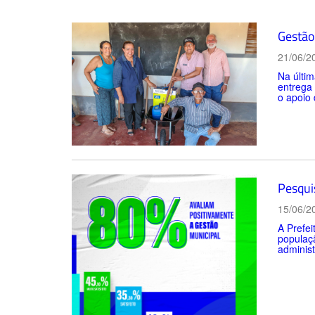
Gestão 
21/06/2
Na últim
entrega
o apoio 
Pesqui
15/06/2
A Prefei
populaçã
administ