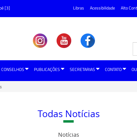
pé [3]
Libras
Acessibilidade
Alto Con
CONSELHOS
PUBLICAÇÕES
SECRETARIAS
CONTATO
OU
s
Todas Notícias
Notícias