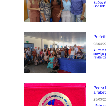
Saúde (U
Consider
Prefei
02/04/2
A Prefe
serviço 
revitali
Pedra 
alfabet
25/03/2
Pelo se