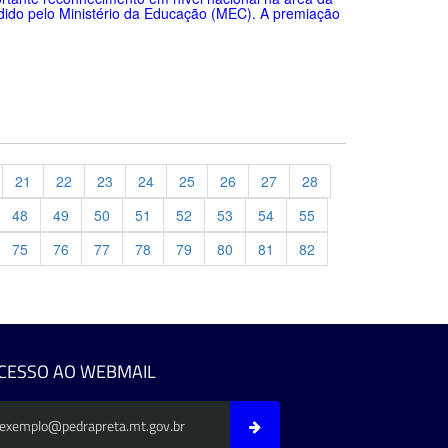
dido pelo Ministério da Educação (MEC). A premiação
21
22
23
24
25
26
27
28
48
49
50
51
52
53
54
55
75
76
77
78
79
80
81
82
evious
CESSO AO WEBMAIL