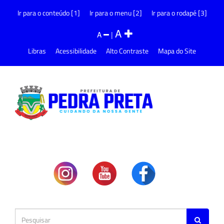
Ir para o conteúdo [1]
Ir para o menu [2]
Ir para o rodapé [3]
A
A
|
Libras
Acessibilidade
Alto Contraste
Mapa do Site