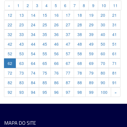
Previous
«
1
2
3
4
5
6
7
8
9
10
11
12
13
14
15
16
17
18
19
20
21
22
23
24
25
26
27
28
29
30
31
32
33
34
35
36
37
38
39
40
41
42
43
44
45
46
47
48
49
50
51
52
53
54
55
56
57
58
59
60
61
62
63
64
65
66
67
68
69
70
71
72
73
74
75
76
77
78
79
80
81
82
83
84
85
86
87
88
89
90
91
Previ
92
93
94
95
96
97
98
99
100
»
MAPA DO SITE