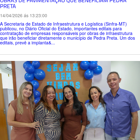
OBRAS DE PAVIMENTAÇÃO QUE BENEFICIAM PEDRA
PRETA
14/04/2026 ás 13:23:00
A Secretaria de Estado de Infraestrutura e Logística (Sinfra-MT)
publicou, no Diário Oficial do Estado, importantes editais para
contratação de empresas responsáveis por obras de infraestrutura
que irão beneficiar diretamente o município de Pedra Preta. Um dos
editais, prevê a implanta&...