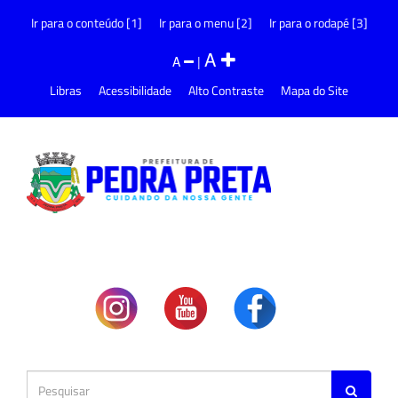
Ir para o conteúdo [1]
Ir para o menu [2]
Ir para o rodapé [3]
A
A
|
Libras
Acessibilidade
Alto Contraste
Mapa do Site