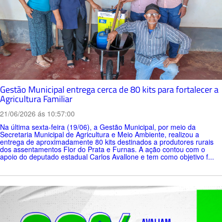
Gestão Municipal entrega cerca de 80 kits para fortalecer a
Agricultura Familiar
21/06/2026 ás 10:57:00
Na última sexta-feira (19/06), a Gestão Municipal, por meio da
Secretaria Municipal de Agricultura e Meio Ambiente, realizou a
entrega de aproximadamente 80 kits destinados a produtores rurais
dos assentamentos Flor do Prata e Furnas. A ação contou com o
apoio do deputado estadual Carlos Avallone e tem como objetivo f...