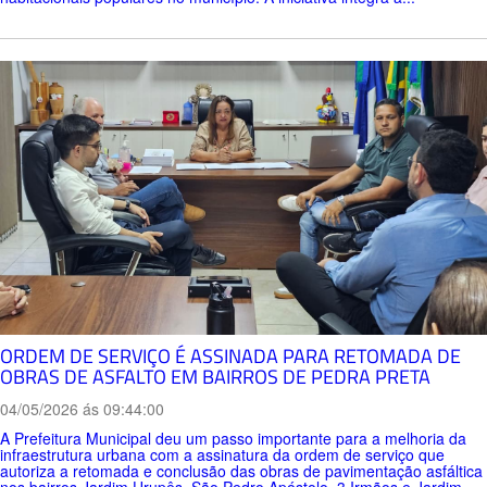
ORDEM DE SERVIÇO É ASSINADA PARA RETOMADA DE
OBRAS DE ASFALTO EM BAIRROS DE PEDRA PRETA
04/05/2026 ás 09:44:00
A Prefeitura Municipal deu um passo importante para a melhoria da
infraestrutura urbana com a assinatura da ordem de serviço que
autoriza a retomada e conclusão das obras de pavimentação asfáltica
nos bairros Jardim Urupês, São Pedro Apóstolo, 3 Irmãos e Jardim