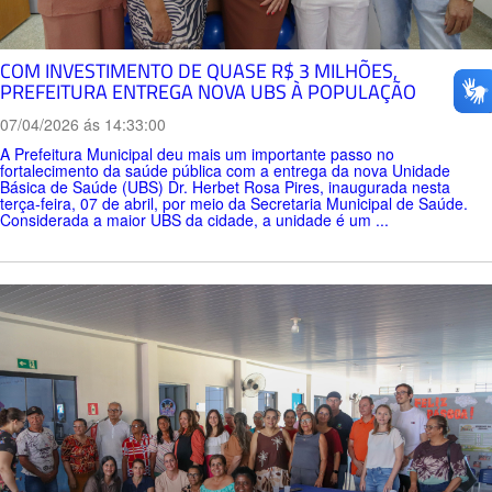
COM INVESTIMENTO DE QUASE R$ 3 MILHÕES,
PREFEITURA ENTREGA NOVA UBS À POPULAÇÃO
07/04/2026 ás 14:33:00
A Prefeitura Municipal deu mais um importante passo no
fortalecimento da saúde pública com a entrega da nova Unidade
Básica de Saúde (UBS) Dr. Herbet Rosa Pires, inaugurada nesta
terça-feira, 07 de abril, por meio da Secretaria Municipal de Saúde.
Considerada a maior UBS da cidade, a unidade é um ...