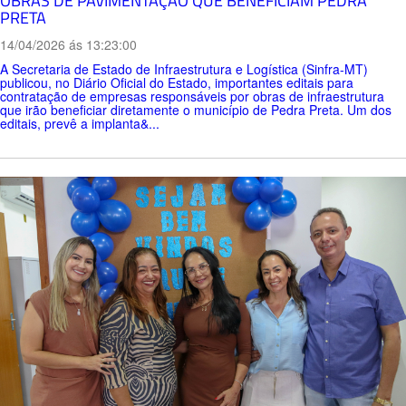
OBRAS DE PAVIMENTAÇÃO QUE BENEFICIAM PEDRA
PRETA
14/04/2026 ás 13:23:00
A Secretaria de Estado de Infraestrutura e Logística (Sinfra-MT)
publicou, no Diário Oficial do Estado, importantes editais para
contratação de empresas responsáveis por obras de infraestrutura
que irão beneficiar diretamente o município de Pedra Preta. Um dos
editais, prevê a implanta&...