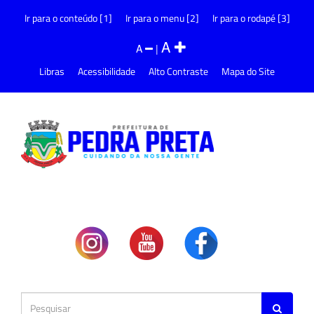
Ir para o conteúdo [1]
Ir para o menu [2]
Ir para o rodapé [3]
A
A
|
Libras
Acessibilidade
Alto Contraste
Mapa do Site