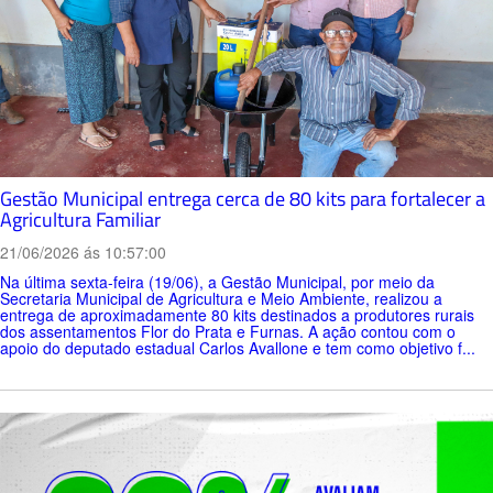
Gestão Municipal entrega cerca de 80 kits para fortalecer a
Agricultura Familiar
21/06/2026 ás 10:57:00
Na última sexta-feira (19/06), a Gestão Municipal, por meio da
Secretaria Municipal de Agricultura e Meio Ambiente, realizou a
entrega de aproximadamente 80 kits destinados a produtores rurais
dos assentamentos Flor do Prata e Furnas. A ação contou com o
apoio do deputado estadual Carlos Avallone e tem como objetivo f...