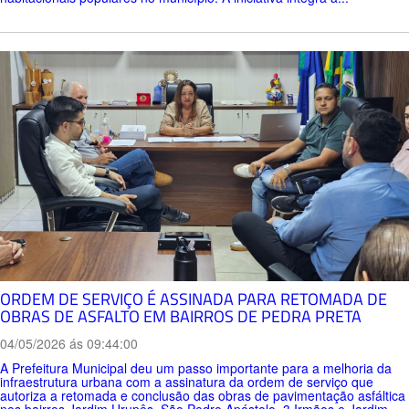
ORDEM DE SERVIÇO É ASSINADA PARA RETOMADA DE
OBRAS DE ASFALTO EM BAIRROS DE PEDRA PRETA
04/05/2026 ás 09:44:00
A Prefeitura Municipal deu um passo importante para a melhoria da
infraestrutura urbana com a assinatura da ordem de serviço que
autoriza a retomada e conclusão das obras de pavimentação asfáltica
nos bairros Jardim Urupês, São Pedro Apóstolo, 3 Irmãos e Jardim