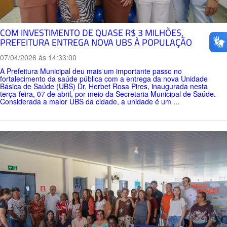
COM INVESTIMENTO DE QUASE R$ 3 MILHÕES,
PREFEITURA ENTREGA NOVA UBS À POPULAÇÃO
07/04/2026 ás 14:33:00
A Prefeitura Municipal deu mais um importante passo no
fortalecimento da saúde pública com a entrega da nova Unidade
Básica de Saúde (UBS) Dr. Herbet Rosa Pires, inaugurada nesta
terça-feira, 07 de abril, por meio da Secretaria Municipal de Saúde.
Considerada a maior UBS da cidade, a unidade é um ...