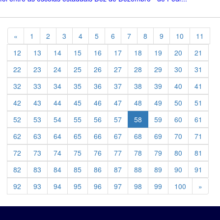
Previous
«
1
2
3
4
5
6
7
8
9
10
11
12
13
14
15
16
17
18
19
20
21
22
23
24
25
26
27
28
29
30
31
32
33
34
35
36
37
38
39
40
41
42
43
44
45
46
47
48
49
50
51
52
53
54
55
56
57
58
59
60
61
62
63
64
65
66
67
68
69
70
71
72
73
74
75
76
77
78
79
80
81
82
83
84
85
86
87
88
89
90
91
Previ
92
93
94
95
96
97
98
99
100
»