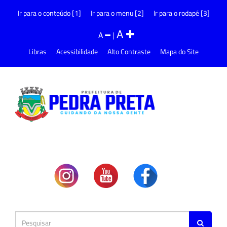
Ir para o conteúdo [1]
Ir para o menu [2]
Ir para o rodapé [3]
A
A
|
Libras
Acessibilidade
Alto Contraste
Mapa do Site