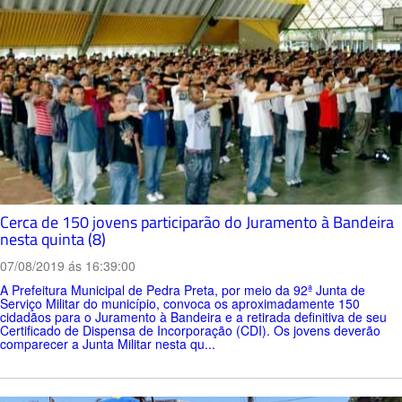
Cerca de 150 jovens participarão do Juramento à Bandeira
nesta quinta (8)
07/08/2019 ás 16:39:00
A Prefeitura Municipal de Pedra Preta, por meio da 92ª Junta de
Serviço Militar do município, convoca os aproximadamente 150
cidadãos para o Juramento à Bandeira e a retirada definitiva de seu
Certificado de Dispensa de Incorporação (CDI). Os jovens deverão
comparecer a Junta Militar nesta qu...