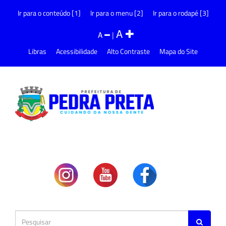
Ir para o conteúdo [1]
Ir para o menu [2]
Ir para o rodapé [3]
A
A
|
Libras
Acessibilidade
Alto Contraste
Mapa do Site