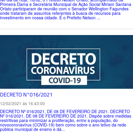
Primeira Dama e Secretária Municipal de Ação Social Miriam Santana
Orlato participaram de reunião com o Senador Wellington Fagundes
onde trataram de assuntos referentes à busca de recursos para
investimento em nossa cidade. É o Prefeito Nelson ...
DECRETO N°016/2021
12/02/2021 ás 16:43:00
DECRETO Nº 016/2021, DE 08 DE FEVEREIRO DE 2021. DECRETO
Nº 016/2021, DE 08 DE FEVEREIRO DE 2021. Dispõe sobre medidas
restritivas para minimizar a proliferação, entre a população, do
novocoronavírus (COVID-19) bem como sobre o ano letivo da rede
pública municipal de ensino e dá...