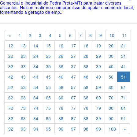
Comercial e Industrial de Pedra Preta-MT) para tratar diversos
assuntos. Nelson reafirmou compromisso de apoiar o comércio local,
fomentando a geração de emp...
Previous
«
1
2
3
4
5
6
7
8
9
10
11
12
13
14
15
16
17
18
19
20
21
22
23
24
25
26
27
28
29
30
31
32
33
34
35
36
37
38
39
40
41
42
43
44
45
46
47
48
49
50
51
52
53
54
55
56
57
58
59
60
61
62
63
64
65
66
67
68
69
70
71
72
73
74
75
76
77
78
79
80
81
82
83
84
85
86
87
88
89
90
91
Previ
92
93
94
95
96
97
98
99
100
»