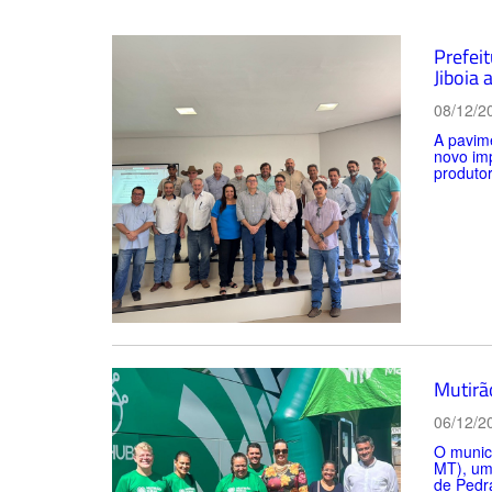
Prefei
Jiboia
08/12/2
A pavim
novo imp
produtor
Mutirã
06/12/2
O municí
MT), uma
de Pedra