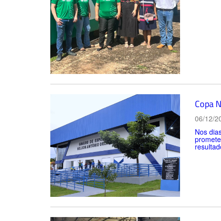
Copa N
06/12/2
Nos dia
promete 
resultad