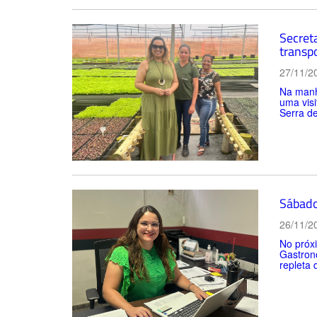
Secreta
transp
27/11/2
Na manhã
uma visi
Serra de
Sábado
26/11/2
No próxi
Gastronô
repleta 