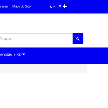
A
traste
Mapa do Site
A
|
VIDORIA | e-SIC