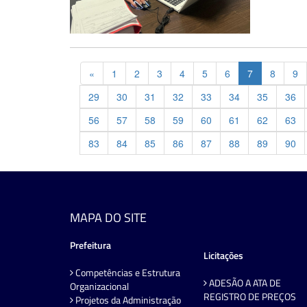
Previous
«
1
2
3
4
5
6
7
8
9
29
30
31
32
33
34
35
36
56
57
58
59
60
61
62
63
83
84
85
86
87
88
89
90
MAPA DO SITE
Prefeitura
Licitações
Competências e Estrutura
ADESÃO A ATA DE
Organizacional
REGISTRO DE PREÇOS
Projetos da Administração