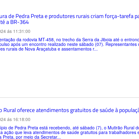
tura de Pedra Preta e produtores rurais criam força-tarefa
 até a BR-364
024 ás 11:31:00
entação da rodovia MT-458, no trecho da Serra da Jiboia até o entr
ulso após um encontro realizado neste sábado (07). Representantes d
es rurais de Nova Araçatuba e assentamentos r...
o Rural oferece atendimentos gratuitos de saúde à populaç
024 ás 16:18:00
pio de Pedra Preta está recebendo, até sábado (7), o Mutirão Rural 
 ação que leva atendimentos de saúde gratuitos para trabalhadores e
 Preta, por meio da Secretar...