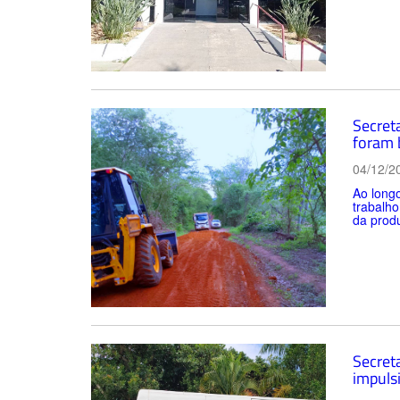
Secret
foram 
04/12/2
Ao longo
trabalho
da produ
Secreta
impulsi