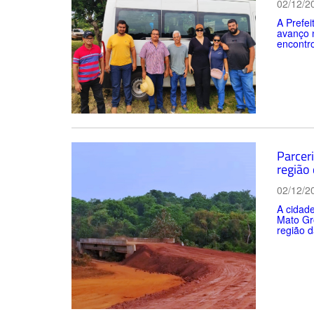
02/12/2
A Prefei
avanço n
encontro
Parcer
região 
02/12/2
A cidad
Mato Gro
região d