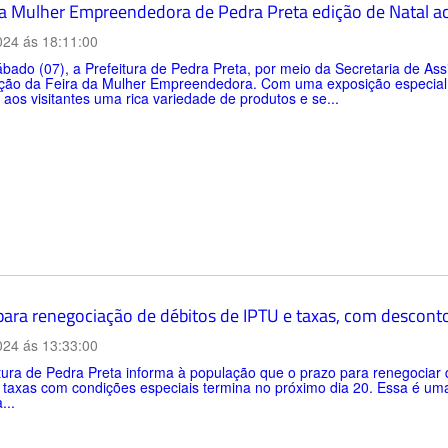
da Mulher Empreendedora de Pedra Preta edição de Natal a
024 ás 18:11:00
bado (07), a Prefeitura de Pedra Preta, por meio da Secretaria de As
ção da Feira da Mulher Empreendedora. Com uma exposição especial 
 aos visitantes uma rica variedade de produtos e se...
para renegociação de débitos de IPTU e taxas, com descont
024 ás 13:33:00
tura de Pedra Preta informa à população que o prazo para renegociar d
s taxas com condições especiais termina no próximo dia 20. Essa é u
...