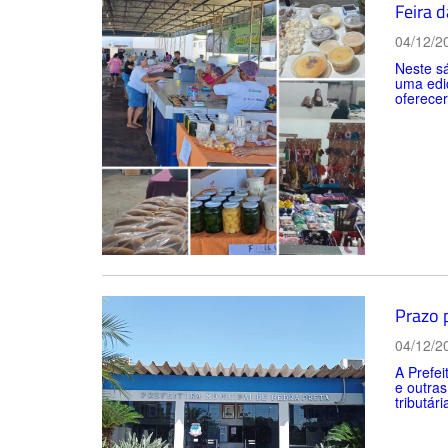
Feira 
04/12/2
Neste sá
uma edi
oferecer
Prazo 
04/12/2
A Prefei
e outra
tributária