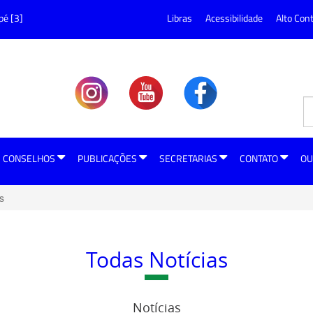
pé [3]
Libras
Acessibilidade
Alto Con
CONSELHOS
PUBLICAÇÕES
SECRETARIAS
CONTATO
OU
s
Todas Notícias
Notícias