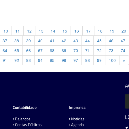
10
11
12
13
14
15
16
17
18
19
20
37
38
39
40
41
42
43
44
45
46
47
64
65
66
67
68
69
70
71
72
73
74
Pr
91
92
93
94
95
96
97
98
99
100
»
A
Contabilidade
Imprensa
L
Balanços
Notícias
Contas Públicas
Agenda