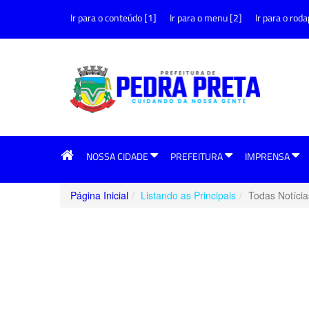
Ir para o conteúdo [1]
Ir para o menu [2]
Ir para o roda
NOSSA CIDADE
PREFEITURA
IMPRENSA
Página Inicial
Listando as Principais
Todas Notícia