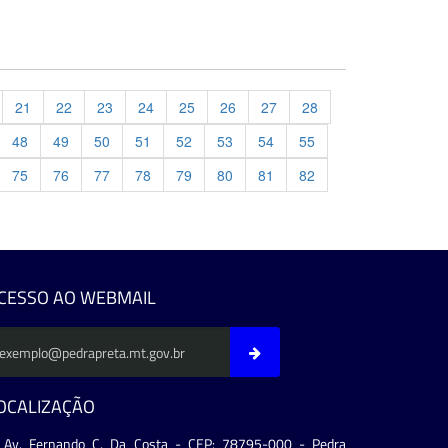
21
22
23
24
25
26
27
28
48
49
50
51
52
53
54
55
75
76
77
78
79
80
81
82
evious
CESSO AO WEBMAIL
OCALIZAÇÃO
Av. Fernando C. Da Costa - CEP: 78795-000 - Pedra