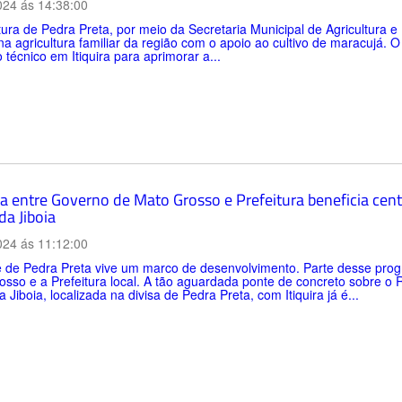
024 ás 14:38:00
tura de Pedra Preta, por meio da Secretaria Municipal de Agricultura
a agricultura familiar da região com o apoio ao cultivo de maracujá. O 
 técnico em Itiquira para aprimorar a...
ia entre Governo de Mato Grosso e Prefeitura beneficia ce
da Jiboia
024 ás 11:12:00
e de Pedra Preta vive um marco de desenvolvimento. Parte desse prog
sso e a Prefeitura local. A tão aguardada ponte de concreto sobre o 
a Jiboia, localizada na divisa de Pedra Preta, com Itiquira já é...