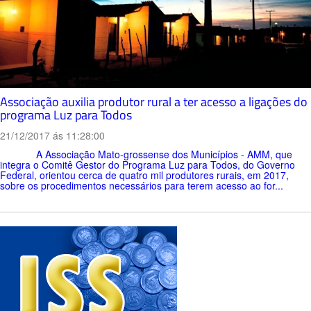
Associação auxilia produtor rural a ter acesso a ligações do
programa Luz para Todos
21/12/2017 ás 11:28:00
A Associação Mato-grossense dos Municípios - AMM, que
integra o Comitê Gestor do Programa Luz para Todos, do Governo
Federal, orientou cerca de quatro mil produtores rurais, em 2017,
sobre os procedimentos necessários para terem acesso ao for...