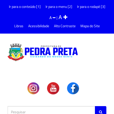
Ir para o conteúdo [1]
Ir para o menu [2]
Ir para o rodapé [3]
A
A
|
Libras
Acessibilidade
Alto Contraste
Mapa do Site