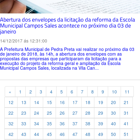
Abertura dos envelopes da licitação da reforma da Escola
Municipal Campos Sales acontece no próximo dia 03 de
janeiro
14/12/2017 ás 12:31:00
A Prefeitura Municipal de Pedra Preta vai realizar no próximo dia 03
de janeiro de 2018, às 14h, a abertura dos envelopes com as
propostas das empresas que participaram da licitação para a
execução do projeto da reforma geral e ampliação da Escola
Municipal Campos Sales, localizada na Vila Can...
Previous
«
1
2
3
4
5
6
7
8
9
10
11
12
13
14
15
16
17
18
19
20
21
22
23
24
25
26
27
28
29
30
31
32
33
34
35
36
37
38
39
40
41
42
43
44
45
46
47
48
49
50
51