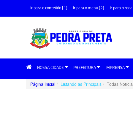
Ir para o conteúdo [1]
Ir para o menu [2]
Ir para o roda
NOSSA CIDADE
PREFEITURA
IMPRENSA
Página Inicial
Listando as Principais
Todas Notícia