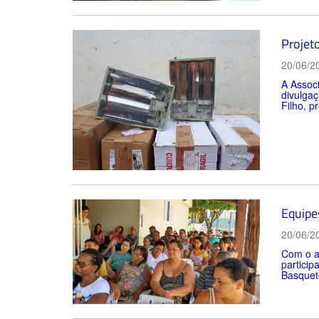
Projet
20/06/2
A Assoc
divulga
Filho, p
Equipe
20/06/2
Com o ap
particip
Basquete