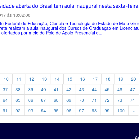
sidade aberta do Brasil tem aula inaugural nesta sexta-feir
017 ás 18:02:00
uto Federal de Educação, Ciência e Tecnologia do Estado de Mato Gros
reta realizam a aula inaugural dos Cursos de Graduação em Licencia
, ofertados por meio do Polo de Apoio Presencial d...
10
11
12
13
14
15
16
17
18
19
20
37
38
39
40
41
42
43
44
45
46
47
64
65
66
67
68
69
70
71
72
73
74
Pr
91
92
93
94
95
96
97
98
99
100
»
A