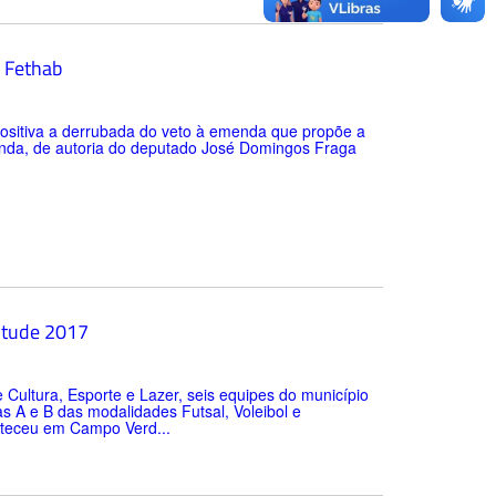
o Fethab
ositiva a derrubada do veto à emenda que propõe a
enda, de autoria do deputado José Domingos Fraga
ntude 2017
 Cultura, Esporte e Lazer, seis equipes do município
s A e B das modalidades Futsal, Voleibol e
nteceu em Campo Verd...