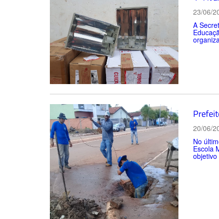
23/06/2
A Secret
Educação
organiz
Prefei
20/06/2
No últim
Escola M
objetivo