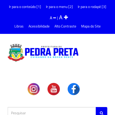
Ir para o conteúdo [1]
Ir para o menu [2]
Ir para o rodapé [3]
A
A
|
Libras
Acessibilidade
Alto Contraste
Mapa do Site