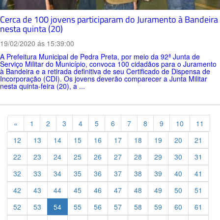
Cerca de 100 jovens participaram do Juramento à Bandeira
nesta quinta (20)
19/02/2020 ás 15:39:00
A Prefeitura Municipal de Pedra Preta, por meio da 92ª Junta de
Serviço Militar do Município, convoca 100 cidadãos para o Juramento
à Bandeira e a retirada definitiva de seu Certificado de Dispensa de
Incorporação (CDI). Os jovens deverão comparecer a Junta Militar
nesta quinta-feira (20), a ...
Previous
«
1
2
3
4
5
6
7
8
9
10
11
12
13
14
15
16
17
18
19
20
21
22
23
24
25
26
27
28
29
30
31
32
33
34
35
36
37
38
39
40
41
42
43
44
45
46
47
48
49
50
51
52
53
54
55
56
57
58
59
60
61