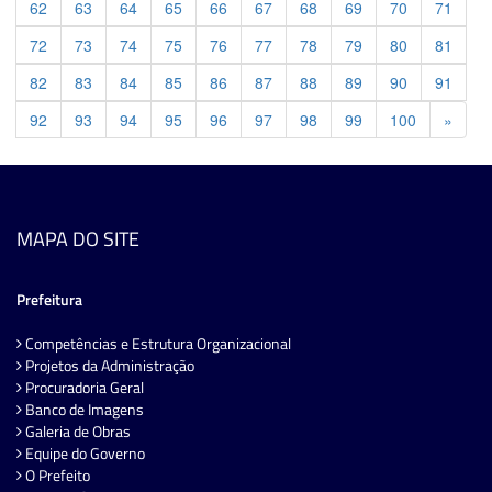
62
63
64
65
66
67
68
69
70
71
72
73
74
75
76
77
78
79
80
81
82
83
84
85
86
87
88
89
90
91
Previ
92
93
94
95
96
97
98
99
100
»
MAPA DO SITE
Prefeitura
Competências e Estrutura Organizacional
Projetos da Administração
Procuradoria Geral
Banco de Imagens
Galeria de Obras
Equipe do Governo
O Prefeito