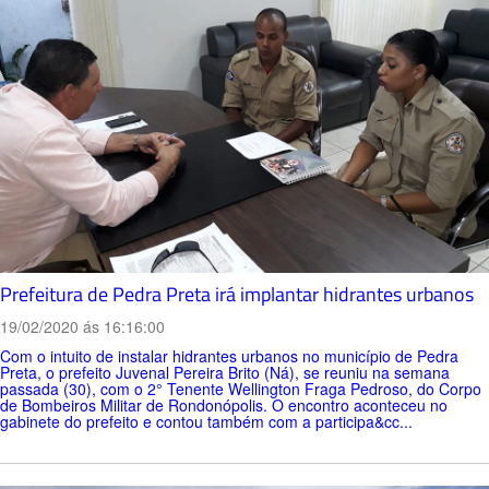
Prefeitura de Pedra Preta irá implantar hidrantes urbanos
19/02/2020 ás 16:16:00
Com o intuito de instalar hidrantes urbanos no município de Pedra
Preta, o prefeito Juvenal Pereira Brito (Ná), se reuniu na semana
passada (30), com o 2° Tenente Wellington Fraga Pedroso, do Corpo
de Bombeiros Militar de Rondonópolis. O encontro aconteceu no
gabinete do prefeito e contou também com a participa&cc...