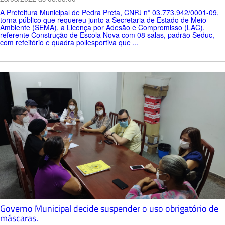
A Prefeitura Municipal de Pedra Preta, CNPJ nº 03.773.942/0001-09,
torna público que requereu junto a Secretaria de Estado de Meio
Ambiente (SEMA), a Licença por Adesão e Compromisso (LAC),
referente Construção de Escola Nova com 08 salas, padrão Seduc,
com refeitório e quadra poliesportiva que ...
Governo Municipal decide suspender o uso obrigatório de
máscaras.