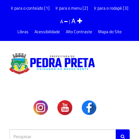
Ir para o conteúdo [1]
Ir para o menu [2]
Ir para o rodapé [3]
A
A
|
Libras
Acessibilidade
Alto Contraste
Mapa do Site