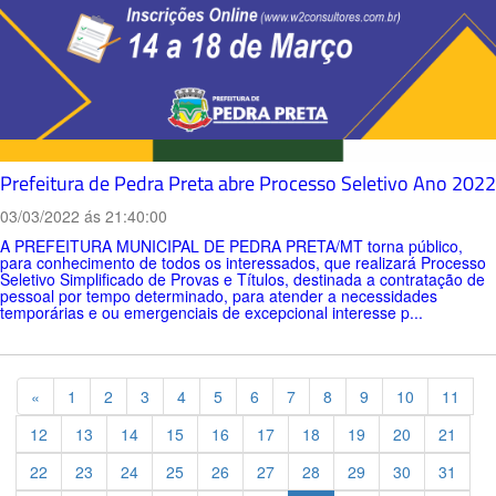
Prefeitura de Pedra Preta abre Processo Seletivo Ano 2022
03/03/2022 ás 21:40:00
A PREFEITURA MUNICIPAL DE PEDRA PRETA/MT torna público,
para conhecimento de todos os interessados, que realizará Processo
Seletivo Simplificado de Provas e Títulos, destinada a contratação de
pessoal por tempo determinado, para atender a necessidades
temporárias e ou emergenciais de excepcional interesse p...
Previous
«
1
2
3
4
5
6
7
8
9
10
11
12
13
14
15
16
17
18
19
20
21
22
23
24
25
26
27
28
29
30
31