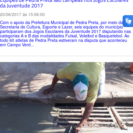
da Juventude 2017
20/06/2017 ás 15:56:00
Com o apoio da Prefeitura Municipal de Pedra Preta, por meio da
Secretaria de Cultura, Esporte e Lazer, seis equipes do município
participaram dos Jogos Escolares da Juventude 2017 disputando nas
categorias A e B das modalidades Futsal, Voleibol e Basquetebol. Ao
todo 60 atletas de Pedra Preta estiveram na disputa que aconteceu
em Campo Verd...