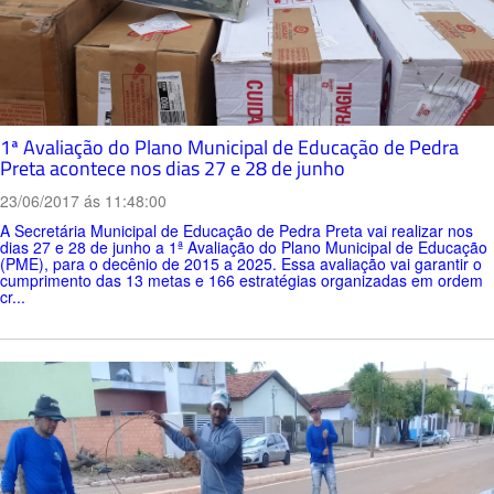
1ª Avaliação do Plano Municipal de Educação de Pedra
Preta acontece nos dias 27 e 28 de junho
23/06/2017 ás 11:48:00
A Secretária Municipal de Educação de Pedra Preta vai realizar nos
dias 27 e 28 de junho a 1ª Avaliação do Plano Municipal de Educação
(PME), para o decênio de 2015 a 2025. Essa avaliação vai garantir o
cumprimento das 13 metas e 166 estratégias organizadas em ordem
cr...