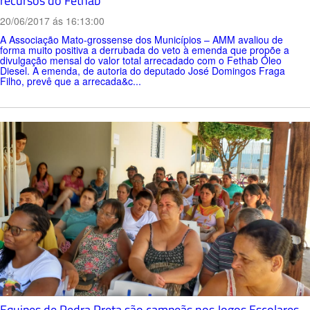
recursos do Fethab
20/06/2017 ás 16:13:00
A Associação Mato-grossense dos Municípios – AMM avaliou de
forma muito positiva a derrubada do veto à emenda que propõe a
divulgação mensal do valor total arrecadado com o Fethab Óleo
Diesel. A emenda, de autoria do deputado José Domingos Fraga
Filho, prevê que a arrecada&c...
Equipes de Pedra Preta são campeãs nos Jogos Escolares