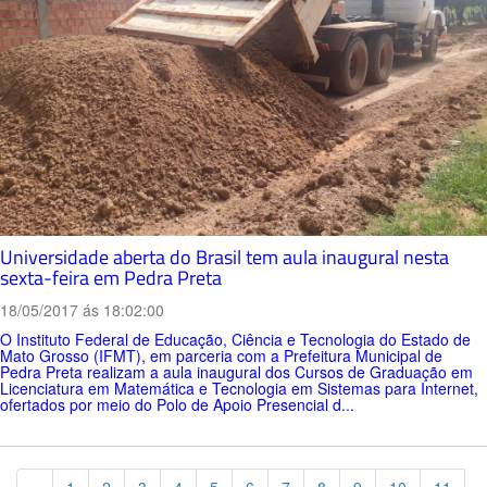
Universidade aberta do Brasil tem aula inaugural nesta
sexta-feira em Pedra Preta
18/05/2017 ás 18:02:00
O Instituto Federal de Educação, Ciência e Tecnologia do Estado de
Mato Grosso (IFMT), em parceria com a Prefeitura Municipal de
Pedra Preta realizam a aula inaugural dos Cursos de Graduação em
Licenciatura em Matemática e Tecnologia em Sistemas para Internet,
ofertados por meio do Polo de Apoio Presencial d...
Previous
«
1
2
3
4
5
6
7
8
9
10
11