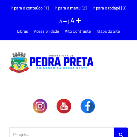
Ir para o conteúdo [1]
Ir para o menu [2]
Ir para o rodapé [3]
A
A
|
Libras
Acessibilidade
Alto Contraste
Mapa do Site