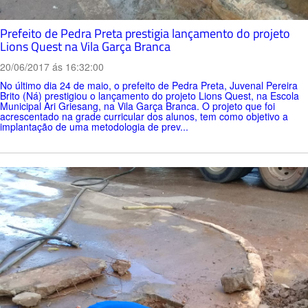
Prefeito de Pedra Preta prestigia lançamento do projeto
Lions Quest na Vila Garça Branca
20/06/2017 ás 16:32:00
No último dia 24 de maio, o prefeito de Pedra Preta, Juvenal Pereira
Brito (Ná) prestigiou o lançamento do projeto Lions Quest, na Escola
Municipal Ari Griesang, na Vila Garça Branca. O projeto que foi
acrescentado na grade curricular dos alunos, tem como objetivo a
implantação de uma metodologia de prev...