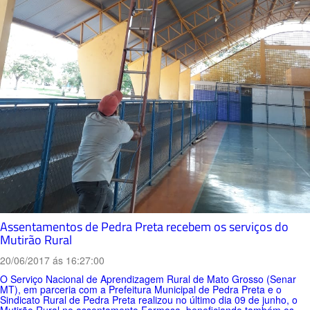
Assentamentos de Pedra Preta recebem os serviços do
Mutirão Rural
20/06/2017 ás 16:27:00
O Serviço Nacional de Aprendizagem Rural de Mato Grosso (Senar
MT), em parceria com a Prefeitura Municipal de Pedra Preta e o
Sindicato Rural de Pedra Preta realizou no último dia 09 de junho, o
Mutirão Rural no assentamento Formosa, beneficiando também os