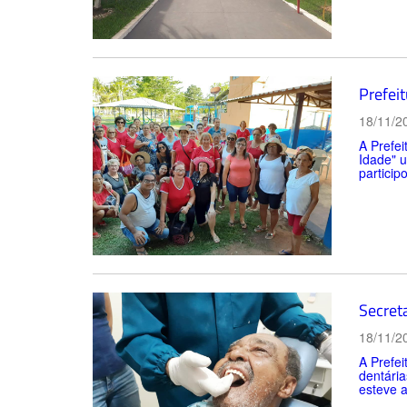
Prefei
18/11/2
A Prefei
Idade" 
partici
Secret
18/11/2
A Prefei
dentária
esteve 