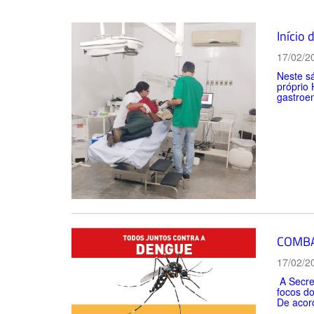
Início
17/02/2
Neste sá
próprio 
gastroen
COMBA
17/02/2
A Secret
focos d
De acord