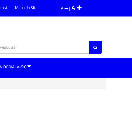
A
traste
Mapa do Site
A
|
VIDORIA | e-SIC