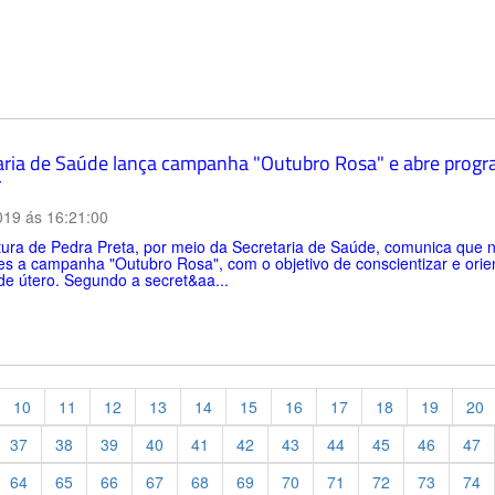
aria de Saúde lança campanha "Outubro Rosa" e abre prog
r
019 ás 16:21:00
itura de Pedra Preta, por meio da Secretaria de Saúde, comunica que
es a campanha "Outubro Rosa", com o objetivo de conscientizar e ori
de útero. Segundo a secret&aa...
10
11
12
13
14
15
16
17
18
19
20
37
38
39
40
41
42
43
44
45
46
47
64
65
66
67
68
69
70
71
72
73
74