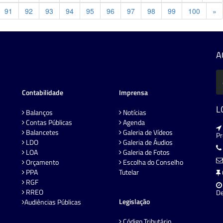
Pr
91
92
93
94
95
96
97
98
99
100
»
A
Contabilidade
Imprensa
L
Balanços
Notícias
Contas Públicas
Agenda
Balancetes
Galeria de Vídeos
P
LDO
Galeria de Áudios
LOA
Galeria de Fotos
Orçamento
Escolha do Conselho
PPA
Tutelar
RGF
RREO
De
Legislação
Audiências Públicas
Código Tributário