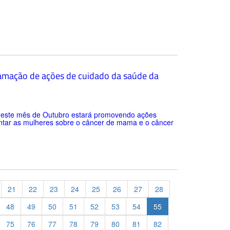
ramação de ações de cuidado da saúde da
 neste mês de Outubro estará promovendo ações
entar as mulheres sobre o câncer de mama e o câncer
21
22
23
24
25
26
27
28
48
49
50
51
52
53
54
55
75
76
77
78
79
80
81
82