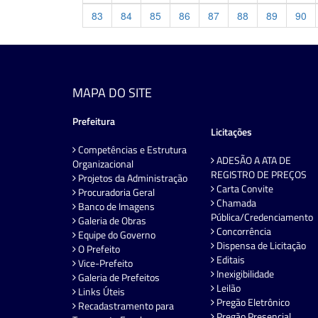
83
84
85
86
87
88
89
90
MAPA DO SITE
Prefeitura
Licitações
Competências e Estrutura
ADESÃO A ATA DE
Organizacional
REGISTRO DE PREÇOS
Projetos da Administração
Carta Convite
Procuradoria Geral
Chamada
Banco de Imagens
Pública/Credenciamento
Galeria de Obras
Concorrência
Equipe do Governo
Dispensa de Licitação
O Prefeito
Editais
Vice-Prefeito
Inexigibilidade
Galeria de Prefeitos
Leilão
Links Úteis
Pregão Eletrônico
Recadastramento para
Pregão Presencial