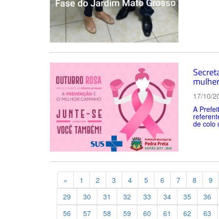
Secret
mulhe
17/10/2
A Prefe
referent
de colo 
Previous
«
1
2
3
4
5
6
7
8
9
29
30
31
32
33
34
35
36
56
57
58
59
60
61
62
63