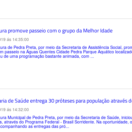
tura promove passeio com o grupo da Melhor Idade
019 ás 14:35:00
tura de Pedra Preta, por meio da Secretaria de Assistência Social, p
um passeio na Águas Quentes Cidade Pedra Parque Aquático localizado
pou de uma programação bastante animada, com ...
aria de Saúde entrega 30 próteses para população através d
019 ás 14:32:00
tura Municipal de Pedra Preta, por meio da Secretaria de Saúde, inicio
s, através do Programa Federal - Brasil Sorridente. Na oportunidade, o
acompanhando as entregas das pró...