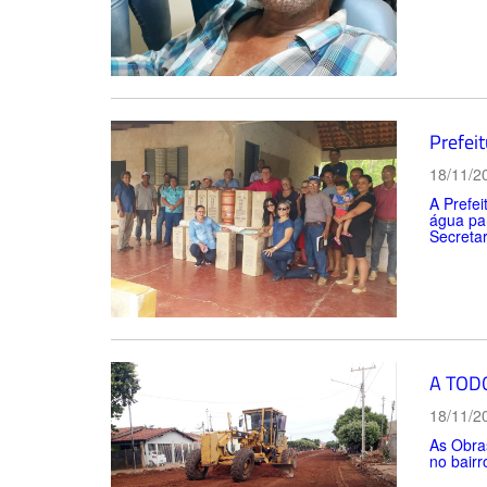
Prefeit
18/11/2
A Prefei
água par
Secretar
A TOD
18/11/2
As Obra
no bairr