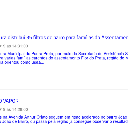
ura distribui 35 filtros de barro para famílias do Assentame
019 ás 14:31:00
tura Municipal de Pedra Preta, por meio da Secretaria de Assistência So
a várias famílias carentes do assentamento Flor do Prata, região do Mu
ia orientou como us&a...
O VAPOR
019 ás 14:28:00
s na Avenida Arthur Orlato seguem em ritmo acelerado no bairro João
o João de Barro, ou passa pela região já consegue observar o result