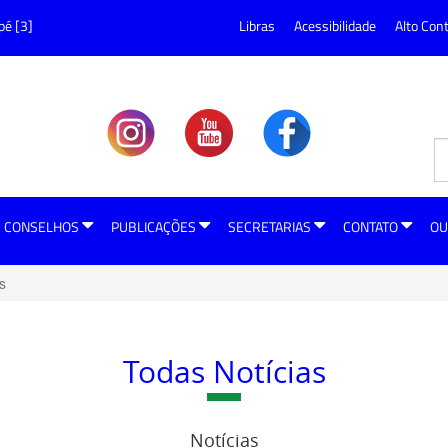
pé [3]
Libras
Acessibilidade
Alto Con
CONSELHOS
PUBLICAÇÕES
SECRETARIAS
CONTATO
OU
s
Todas Notícias
Notícias