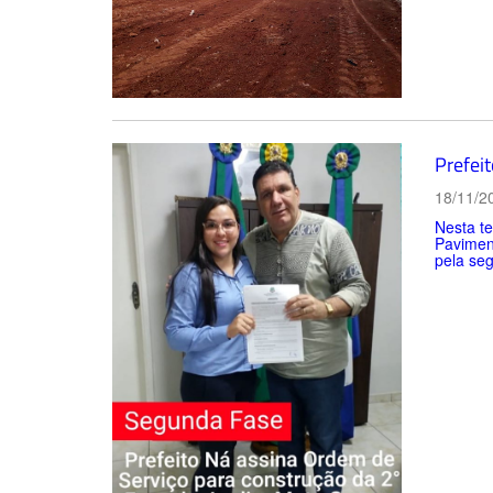
Prefei
18/11/2
Nesta te
Paviment
pela seg