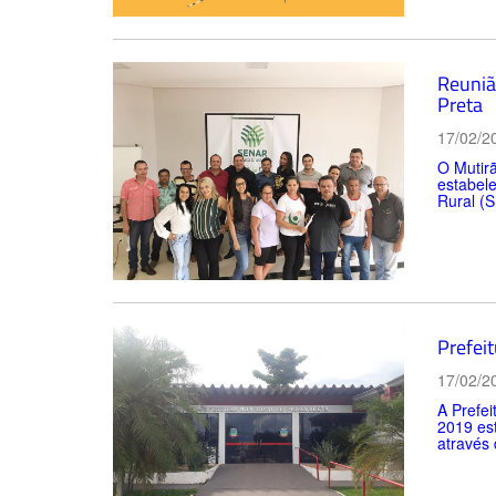
Reuniã
Preta
17/02/2
O Mutirã
estabele
Rural (
Prefei
17/02/2
A Prefei
2019 est
através 