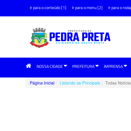
Ir para o conteúdo [1]
Ir para o menu [2]
Ir para o roda
NOSSA CIDADE
PREFEITURA
IMPRENSA
Página Inicial
Listando as Principais
Todas Notícia