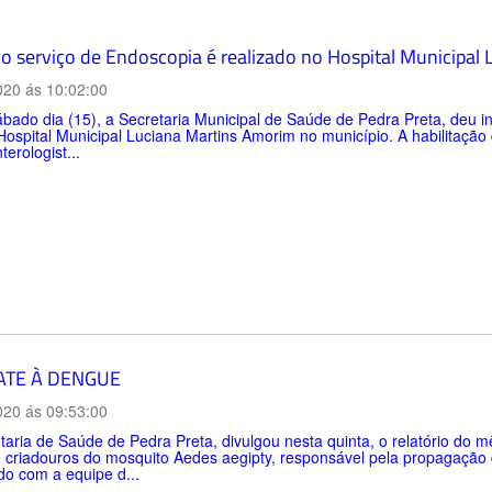
 do serviço de Endoscopia é realizado no Hospital Municipa
020 ás 10:02:00
bado dia (15), a Secretaria Municipal de Saúde de Pedra Preta, deu in
Hospital Municipal Luciana Martins Amorim no município. A habilitaçã
terologist...
TE À DENGUE
020 ás 09:53:00
aria de Saúde de Pedra Preta, divulgou nesta quinta, o relatório do 
o criadouros do mosquito Aedes aegipty, responsável pela propagaçã
o com a equipe d...