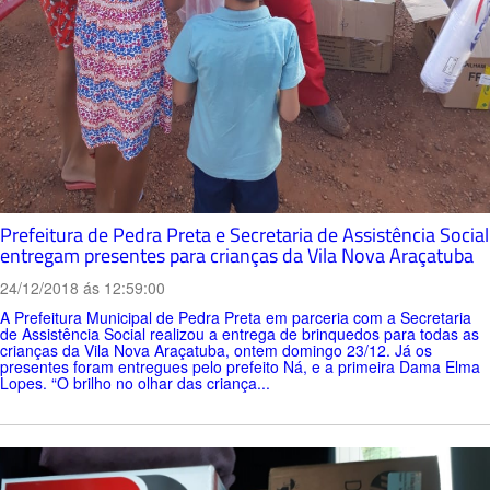
Prefeitura de Pedra Preta e Secretaria de Assistência Social
entregam presentes para crianças da Vila Nova Araçatuba
24/12/2018 ás 12:59:00
A Prefeitura Municipal de Pedra Preta em parceria com a Secretaria
de Assistência Social realizou a entrega de brinquedos para todas as
crianças da Vila Nova Araçatuba, ontem domingo 23/12. Já os
presentes foram entregues pelo prefeito Ná, e a primeira Dama Elma
Lopes. “O brilho no olhar das criança...