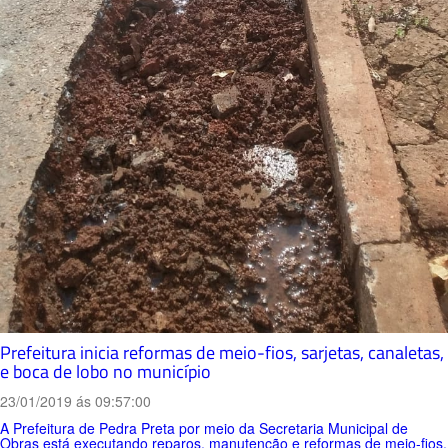
Prefeitura inicia reformas de meio-fios, sarjetas, canaletas,
e boca de lobo no município
23/01/2019 ás 09:57:00
A Prefeitura de Pedra Preta por meio da Secretaria Municipal de
Obras está executando reparos, manutenção e reformas de meio-fios,