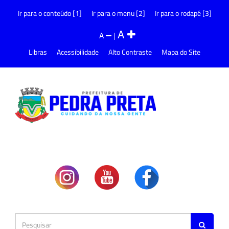
Ir para o conteúdo [1]
Ir para o menu [2]
Ir para o rodapé [3]
A
A
|
Libras
Acessibilidade
Alto Contraste
Mapa do Site