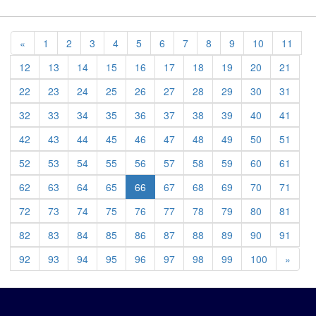
Previous
«
1
2
3
4
5
6
7
8
9
10
11
12
13
14
15
16
17
18
19
20
21
22
23
24
25
26
27
28
29
30
31
32
33
34
35
36
37
38
39
40
41
42
43
44
45
46
47
48
49
50
51
52
53
54
55
56
57
58
59
60
61
62
63
64
65
66
67
68
69
70
71
72
73
74
75
76
77
78
79
80
81
82
83
84
85
86
87
88
89
90
91
Previ
92
93
94
95
96
97
98
99
100
»