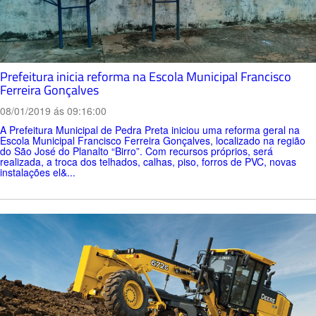
Prefeitura inicia reforma na Escola Municipal Francisco
Ferreira Gonçalves
08/01/2019 ás 09:16:00
A Prefeitura Municipal de Pedra Preta iniciou uma reforma geral na
Escola Municipal Francisco Ferreira Gonçalves, localizado na região
do São José do Planalto “Birro”. Com recursos próprios, será
realizada, a troca dos telhados, calhas, piso, forros de PVC, novas
instalações el&...