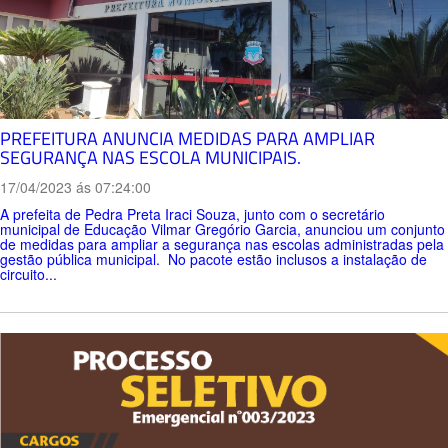
PREFEITURA ANUNCIA MEDIDAS PARA AMPLIAR
SEGURANÇA NAS ESCOLA MUNICIPAIS.
17/04/2023 ás 07:24:00
A prefeita de Pedra Preta Iraci Souza, junto com o secretário
municipal de Educação Vilmar Gregório Garcia, anunciou um conjunto
de medidas para ampliar a segurança nas escolas administradas pela
gestão pública municipal. No pacote estão inclusos a instalação de
circuito...