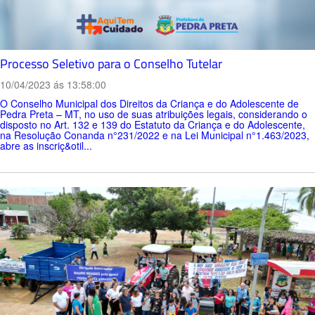
Processo Seletivo para o Conselho Tutelar
10/04/2023 ás 13:58:00
O Conselho Municipal dos Direitos da Criança e do Adolescente de
Pedra Preta – MT, no uso de suas atribuições legais, considerando o
disposto no Art. 132 e 139 do Estatuto da Criança e do Adolescente,
na Resolução Conanda n°231/2022 e na Lei Municipal n°1.463/2023,
abre as inscriç&otil...