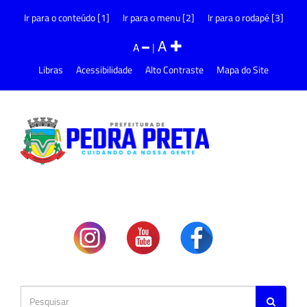
Ir para o conteúdo [1]
Ir para o menu [2]
Ir para o rodapé [3]
A
A
|
Libras
Acessibilidade
Alto Contraste
Mapa do Site