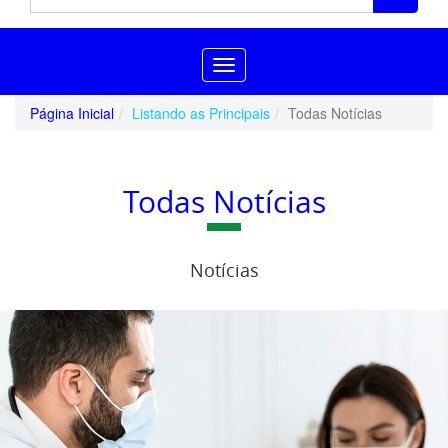
Toggle
navigation
Página Inicial
Listando as Principais
Todas Notícias
Todas Notícias
Notícias