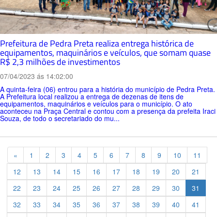
Prefeitura de Pedra Preta realiza entrega histórica de
equipamentos, maquinários e veículos, que somam quase
R$ 2,3 milhões de investimentos
07/04/2023 ás 14:02:00
A quinta-feira (06) entrou para a história do município de Pedra Preta.
A Prefeitura local realizou a entrega de dezenas de itens de
equipamentos, maquinários e veículos para o município. O ato
aconteceu na Praça Central e contou com a presença da prefeita Iraci
Souza, de todo o secretariado do mu...
Previous
«
1
2
3
4
5
6
7
8
9
10
11
12
13
14
15
16
17
18
19
20
21
22
23
24
25
26
27
28
29
30
31
32
33
34
35
36
37
38
39
40
41